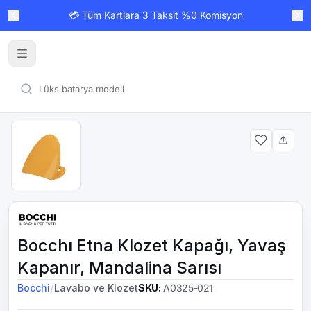
💳 Tüm Kartlara 3 Taksit %0 Komisyon
Bocchı Etna Klozet Kapağı, Yavaş
Kapanır, Mandalina Sarısı
/
Bocchi
Lavabo ve Klozet
SKU
:
A0325-021