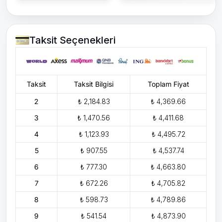
Taksit Seçenekleri
Taksit
Taksit Bilgisi
Toplam Fiyat
2
₺ 2,184.83
₺ 4,369.66
3
₺ 1,470.56
₺ 4,411.68
4
₺ 1,123.93
₺ 4,495.72
5
₺ 907.55
₺ 4,537.74
6
₺ 777.30
₺ 4,663.80
7
₺ 672.26
₺ 4,705.82
8
₺ 598.73
₺ 4,789.86
9
₺ 541.54
₺ 4,873.90