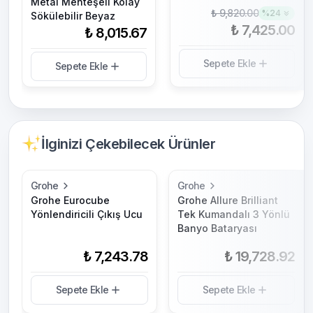
Metal Menteşeli Kolay
₺ 9,820.00
%
24
Sökülebilir Beyaz
₺ 7,425.00
₺ 8,015.67
Sepete Ekle
Sepete Ekle
İlginizi Çekebilecek Ürünler
Grohe
Grohe
Grohe Eurocube
Grohe Allure Brilliant
Yönlendiricili Çıkış Ucu
Tek Kumandalı 3 Yönlü
Banyo Bataryası
₺ 7,243.78
₺ 19,728.92
Sepete Ekle
Sepete Ekle