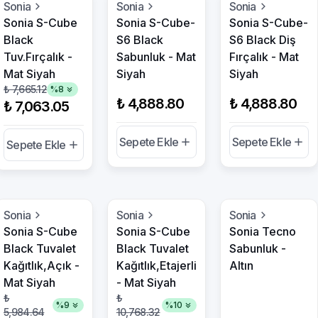
Sonia
Sonia
Sonia
Sonia S-Cube
Sonia S-Cube-
Sonia S-Cube-
Black
S6 Black
S6 Black Diş
Tuv.Fırçalık -
Sabunluk - Mat
Fırçalık - Mat
Mat Siyah
Siyah
Siyah
₺ 7,665.12
%
8
₺ 4,888.80
₺ 4,888.80
₺ 7,063.05
Sepete Ekle
Sepete Ekle
Sepete Ekle
Sonia
Sonia
Sonia
Sonia S-Cube
Sonia S-Cube
Sonia Tecno
Black Tuvalet
Black Tuvalet
Sabunluk -
Kağıtlık,Açık -
Kağıtlık,Etajerli
Altın
Mat Siyah
- Mat Siyah
₺
₺
%
9
%
10
5,984.64
10,768.32