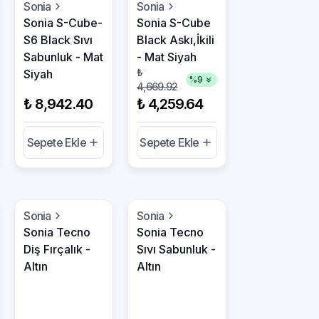
Sonia
Sonia
Sonia S-Cube-
Sonia S-Cube
S6 Black Sıvı
Black Askı,İkili
Sabunluk - Mat
- Mat Siyah
₺
Siyah
%
9
4,669.92
₺ 8,942.40
₺ 4,259.64
Sepete Ekle
Sepete Ekle
Sonia
Sonia
Sonia Tecno
Sonia Tecno
Diş Fırçalık -
Sıvı Sabunluk -
Altın
Altın