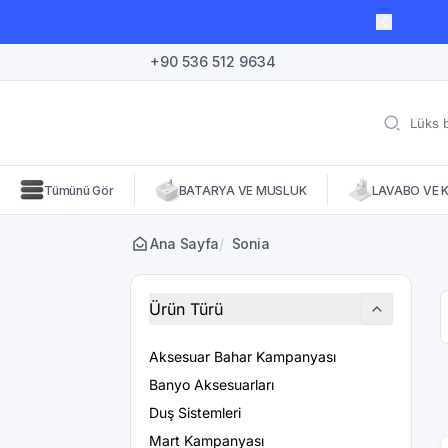
lı süre için geçerli, fırsatları kaçırmayın! 🛒
+90 536 512 9634
Tümünü Gör
BATARYA VE MUSLUK
LAVABO VE 
Ana Sayfa
/
Sonia
Ürün Türü
Aksesuar Bahar Kampanyası
Banyo Aksesuarları
Duş Sistemleri
Mart Kampanyası