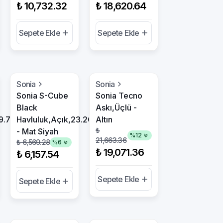
₺ 10,732.32
₺ 18,620.64
Sepete Ekle
Sepete Ekle
Sonia
Sonia
Sonia S-Cube
Sonia Tecno
Black
Askı,Üçlü -
49.7Cm
Havluluk,Açık,23.2Cm
Altın
₺
- Mat Siyah
%
12
21,663.36
₺ 6,569.28
%
6
₺ 19,071.36
₺ 6,157.54
Sepete Ekle
Sepete Ekle