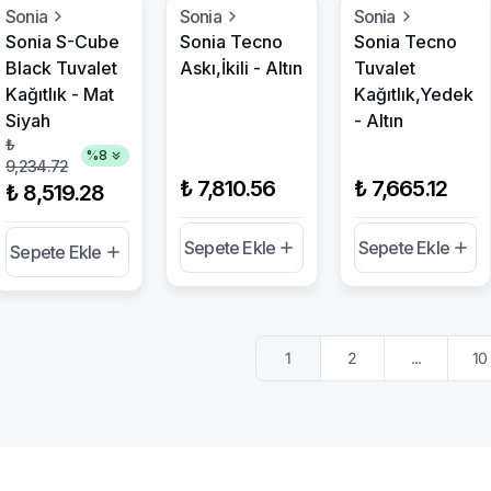
Sonia
Sonia
Sonia
Sonia S-Cube
Sonia Tecno
Sonia Tecno
Black Tuvalet
Askı,İkili - Altın
Tuvalet
Kağıtlık - Mat
Kağıtlık,Yedek
Siyah
- Altın
₺
%
8
9,234.72
₺ 7,810.56
₺ 7,665.12
₺ 8,519.28
Sepete Ekle
Sepete Ekle
Sepete Ekle
1
2
...
10