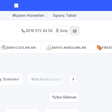
Müşteri Hizmetleri
Sipariş Takibi
0216 572 43 53
Giriş
BANYO DOLAPLARI
BANYO AKSESUARLARI
FIRSA
ş Sistemleri
Mart Kampanyası
Sonbahar Kampanyası
Son Eklenen