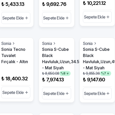
₺ 10,221.12
₺ 5,433.13
₺ 9,692.76
Sepete Ekle
Sepete Ekle
Sepete Ekle
Sonia
Sonia
Sonia
Sonia Tecno
Sonia S-Cube
Sonia S-Cube
Tuvalet
Black
Black
Fırçalık - Altın
Havluluk,Uzun,34.5Cm
Havluluk,Uzun,
- Mat Siyah
- Mat Siyah
₺ 8,650.08
₺ 9,855.36
%
8
%
7
₺ 18,400.32
₺ 7,974.13
₺ 9,147.60
Sepete Ekle
Sepete Ekle
Sepete Ekle