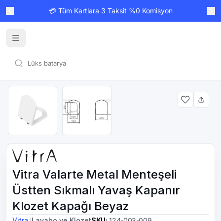
💳 Tüm Kartlara 3 Taksit %0 Komisyon
Vitra Valarte Metal Menteşeli
Üstten Sıkmalı Yavaş Kapanır
Klozet Kapağı Beyaz
/
Vitra
Lavabo ve Klozet
SKU
:
124-003-009