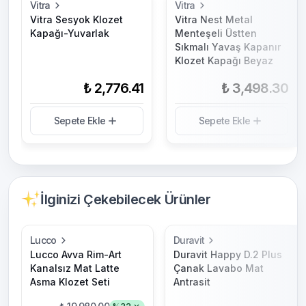
Vitra
Vitra
Vitra Sesyok Klozet
Vitra Nest Metal
Kapağı-Yuvarlak
Menteşeli Üstten
Sıkmalı Yavaş Kapanır
Klozet Kapağı Beyaz
₺ 2,776.41
₺ 3,498.30
Sepete Ekle
Sepete Ekle
İlginizi Çekebilecek Ürünler
Lucco
Duravit
Lucco Avva Rim-Art
Duravit Happy D.2 Plus
Kanalsız Mat Latte
Çanak Lavabo Mat
Asma Klozet Seti
Antrasit