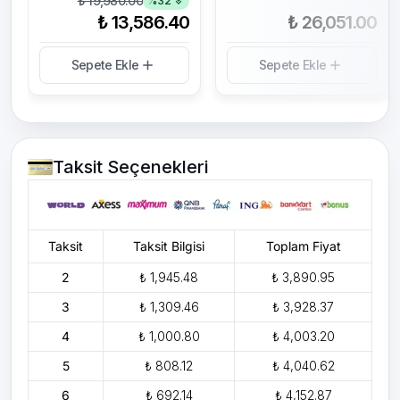
₺ 19,980.00
%
32
₺ 13,586.40
₺ 26,051.00
Sepete Ekle
Sepete Ekle
Taksit Seçenekleri
Taksit
Taksit Bilgisi
Toplam Fiyat
2
₺ 1,945.48
₺ 3,890.95
3
₺ 1,309.46
₺ 3,928.37
4
₺ 1,000.80
₺ 4,003.20
5
₺ 808.12
₺ 4,040.62
6
₺ 692.14
₺ 4,152.87