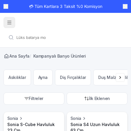
💳 Tüm Kartlara 3 Taksit %0 Komisyon
Ana Sayfa
/
Kampanyalı Banyo Ürünleri
Askılıklar
Ayna
Diş Fırçalıklar
Duş Malzemelik
Filtreler
İlk Eklenen
Sonia
Sonia
Sonia S-Cube Havluluk
Sonia S4 Uzun Havluluk
23 Cm
63 Cm