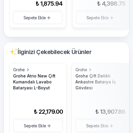
₺ 1,875.94
₺ 4,398.75
Sepete Ekle
Sepete Ekle
İlginizi Çekebilecek Ürünler
Grohe
Grohe
Grohe Atrio New Çift
Grohe Çift Delikli
Kumandalı Lavabo
Ankastre Batarya İç
Bataryası L-Boyut
Gövdesi
₺ 22,179.00
₺ 13,907.86
Sepete Ekle
Sepete Ekle