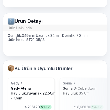
Ürün Detayı
Ürün Hakkında
Genişlik:349 mm Uzunluk:34 mm Derinlik: 70 mm
Ürün Kodu: ST21-35/13
Bu Ürünle Uyumlu Ürünler
Gedy
Sonia
Gedy Atena
Sonia S-Cube Uzun
Havluluk,Yuvarlak,22.5Cm
Havluluk 35 Cm
- Krom
₺ 2,161.20
₺ 8,668.80
%
13
%
49