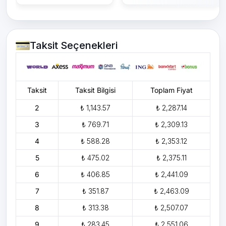
Taksit Seçenekleri
Taksit
Taksit Bilgisi
Toplam Fiyat
2
₺ 1,143.57
₺ 2,287.14
3
₺ 769.71
₺ 2,309.13
4
₺ 588.28
₺ 2,353.12
5
₺ 475.02
₺ 2,375.11
6
₺ 406.85
₺ 2,441.09
7
₺ 351.87
₺ 2,463.09
8
₺ 313.38
₺ 2,507.07
9
₺ 283.45
₺ 2,551.06