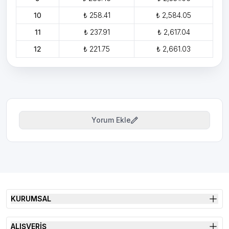
10
₺ 258.41
₺ 2,584.05
11
₺ 237.91
₺ 2,617.04
12
₺ 221.75
₺ 2,661.03
Yorum Ekle
KURUMSAL
ALIŞVERİŞ