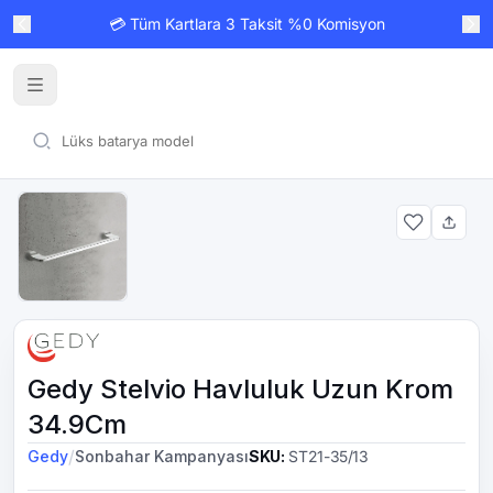
💳 Tüm Kartlara 3 Taksit %0 Komisyon
Gedy Stelvio Havluluk Uzun Krom
34.9Cm
/
Gedy
Sonbahar Kampanyası
SKU
:
ST21-35/13