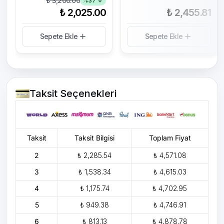
₺ 3,200.00
%
37
₺ 2,025.00
₺ 2,455.81
Sepete Ekle
Sepete Ekle
Taksit Seçenekleri
Taksit
Taksit Bilgisi
Toplam Fiyat
2
₺ 2,285.54
₺ 4,571.08
3
₺ 1,538.34
₺ 4,615.03
4
₺ 1,175.74
₺ 4,702.95
5
₺ 949.38
₺ 4,746.91
6
₺ 813.13
₺ 4,878.78