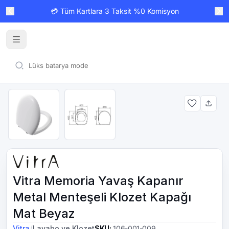
💳 Tüm Kartlara 3 Taksit %0 Komisyon
Vitra Memoria Yavaş Kapanır
Metal Menteşeli Klozet Kapağı
Mat Beyaz
/
Vitra
Lavabo ve Klozet
SKU
:
106-001-009