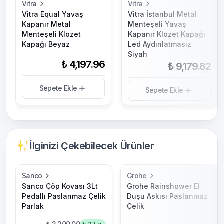
Vitra
Vitra
Vitra Equal Yavaş
Vitra İstanbul Metal
Kapanır Metal
Menteşeli Yavaş
Menteşeli Klozet
Kapanır Klozet Kapağı
Kapağı Beyaz
Led Aydınlatmasız
Siyah
₺ 4,197.96
₺ 9,179.82
Sepete Ekle
Sepete Ekle
İlginizi Çekebilecek Ürünler
Sanco
Grohe
Sanco Çöp Kovası 3Lt
Grohe Rainshower El
Pedallı Paslanmaz Çelik
Duşu Askısı Paslanmaz
Parlak
Çelik