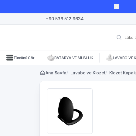
lı süre için geçerli, fırsatları kaçırmayın! 🛒
+90 536 512 9634
Tümünü Gör
BATARYA VE MUSLUK
LAVABO VE 
Ana Sayfa
/
Lavabo ve Klozet
/
Klozet Kapakl