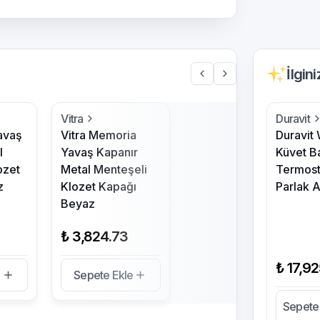
İlgin
Vitra
Duravit
avaş
Vitra Memoria
Duravit
l
Yavaş Kapanır
Küvet B
ozet
Metal Menteşeli
Termost
z
Klozet Kapağı
Parlak A
Beyaz
₺ 3,824.73
₺ 17,9
e
Sepete Ekle
Sepete