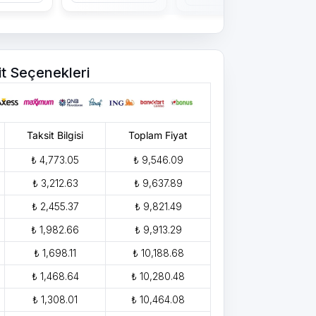
it Seçenekleri
Taksit Bilgisi
Toplam Fiyat
₺ 4,773.05
₺ 9,546.09
₺ 3,212.63
₺ 9,637.89
₺ 2,455.37
₺ 9,821.49
₺ 1,982.66
₺ 9,913.29
₺ 1,698.11
₺ 10,188.68
₺ 1,468.64
₺ 10,280.48
₺ 1,308.01
₺ 10,464.08