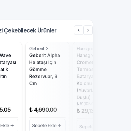
izi Çekebilecek Ürünler
Geberit
Hansgrohe
Gr
 Wave
Geberit Alpha
Hansgrohe
Gr
ataryası
Helataşı İçin
Crometta
Ra
atik
Gömme
Termostatik
Gr
ltın
Rezervuar, 8
Bataryalı Duş
Baş
Cm
Kolonu
28
(Yuvarlak Tepe
Al
Duşlu)
₺ 51,105.00
%
43
25.05
₺ 4,690.00
₺ 
₺ 29,130.00
 Ekle
Sepete Ekle
Se
Sepete Ekle