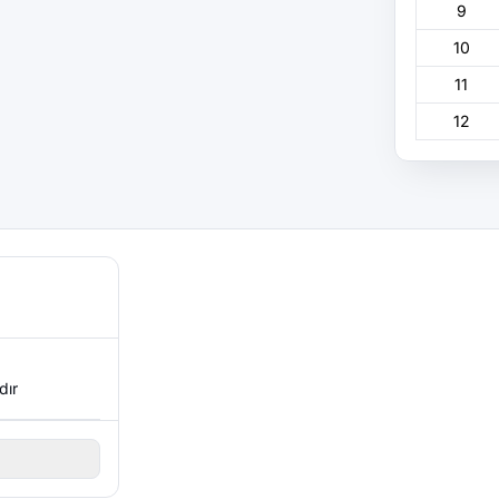
9
10
11
12
dır