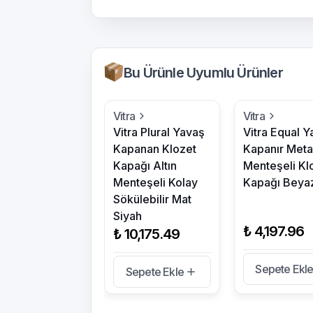
Bu Ürünle Uyumlu Ürünler
Vitra
Vitra
Vitra Plural Yavaş
Vitra Equal Y
Kapanan Klozet
Kapanır Meta
Kapağı Altın
Menteşeli Kl
Menteşeli Kolay
Kapağı Beya
Sökülebilir Mat
Siyah
₺ 4,197.96
₺ 10,175.49
Sepete Ekl
Sepete Ekle