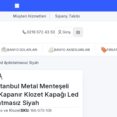
Müşteri Hizmetleri
Sipariş Takibi
0216 572 43 53
Giriş
BANYO DOLAPLARI
BANYO AKSESUARLARI
FIRSA
ed Aydınlatmasız Siyah
stanbul Metal Menteşeli
Kapanır Klozet Kapağı Led
atmasız Siyah
o ve Klozet
SKU
:
166-070-109