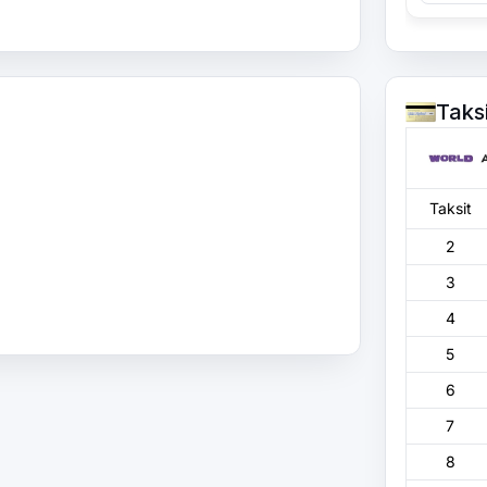
Taks
Taksit
2
3
4
5
6
7
8