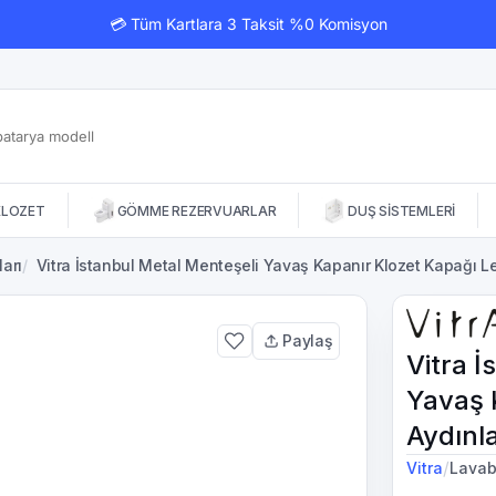
💳 Tüm Kartlara 3 Taksit %0 Komisyon
KLOZET
GÖMME REZERVUARLAR
DUŞ SİSTEMLERİ
arı
/
Vitra İstanbul Metal Menteşeli Yavaş Kapanır Klozet Kapağı L
Paylaş
Vitra İ
Yavaş 
Aydınl
/
Vitra
Lavab