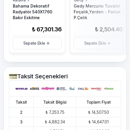
Bahama Dekoratif
Gedy Mercurio Tuvalet
Radyatör 540X1760
Fırçalık,Yerden - Parlak
Bakır Eskitme
P.Çelik
₺ 67,301.36
₺ 2,504.40
Sepete Ekle
Sepete Ekle
Taksit Seçenekleri
Taksit
Taksit Bilgisi
Toplam Fiyat
2
₺ 7,253.75
₺ 14,507.50
3
₺ 4,882.34
₺ 14,647.01