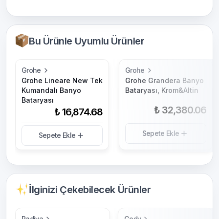
Bu Ürünle Uyumlu Ürünler
Grohe
Grohe
Grohe Lineare New Tek
Grohe Grandera Banyo
Kumandalı Banyo
Bataryası, Krom&Altin
Bataryası
₺ 32,380.06
₺ 16,874.68
Sepete Ekle
Sepete Ekle
İlginizi Çekebilecek Ürünler
Radiva
Gedy