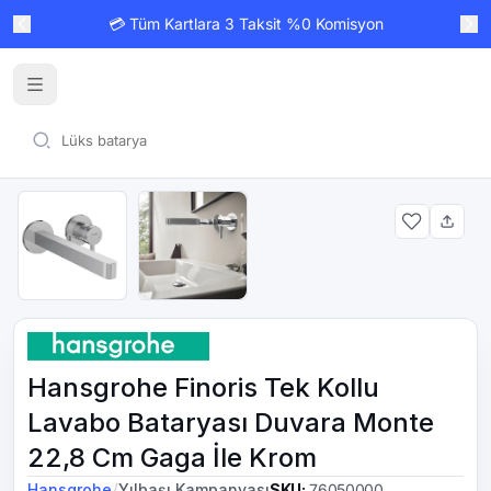
💳 Tüm Kartlara 3 Taksit %0 Komisyon
Hansgrohe Finoris Tek Kollu
Lavabo Bataryası Duvara Monte
22,8 Cm Gaga İle Krom
/
Hansgrohe
Yılbaşı Kampanyası
SKU
:
76050000