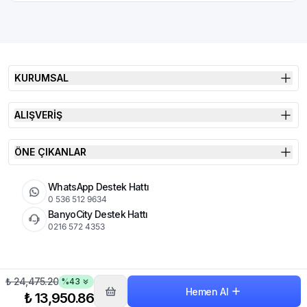
KURUMSAL
ALIŞVERİŞ
ÖNE ÇIKANLAR
WhatsApp Destek Hattı
0 536 512 9634
BanyoCity Destek Hattı
0216 572 4353
₺ 24,475.20
%
43
KVKK
Çerez Politikası
İade Koşulları
Hemen Al
© 2026 Şimşek Banyo & Seramik | Tüm Hakları Saklıdır
₺ 13,950.86