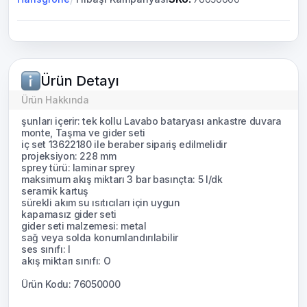
Ürün Detayı
Ürün Hakkında
şunları içerir: tek kollu Lavabo bataryası ankastre duvara
monte, Taşma ve gider seti
iç set 13622180 ile beraber sipariş edilmelidir
projeksiyon: 228 mm
sprey türü: laminar sprey
maksimum akış miktarı 3 bar basınçta: 5 l/dk
seramik kartuş
sürekli akım su ısıtıcıları için uygun
kapamasız gider seti
gider seti malzemesi: metal
sağ veya solda konumlandırılabilir
ses sınıfı: I
akış miktarı sınıfı: O
Ürün Kodu: 76050000