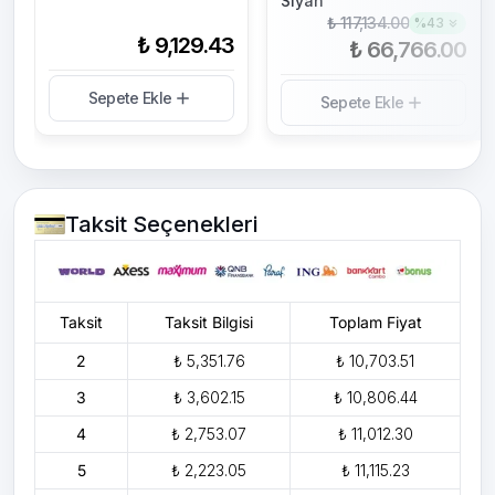
Siyah
₺ 117,134.00
%
43
₺ 9,129.43
₺ 66,766.00
Sepete Ekle
Sepete Ekle
Taksit Seçenekleri
Taksit
Taksit Bilgisi
Toplam Fiyat
2
₺ 5,351.76
₺ 10,703.51
3
₺ 3,602.15
₺ 10,806.44
4
₺ 2,753.07
₺ 11,012.30
5
₺ 2,223.05
₺ 11,115.23