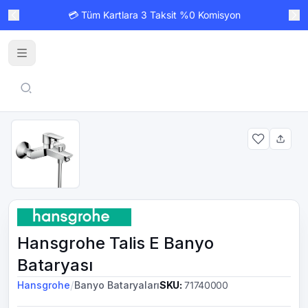
💳 Tüm Kartlara 3 Taksit %0 Komisyon
Hansgrohe Talis E Banyo
Bataryası
/
Hansgrohe
Banyo Bataryaları
SKU
:
71740000