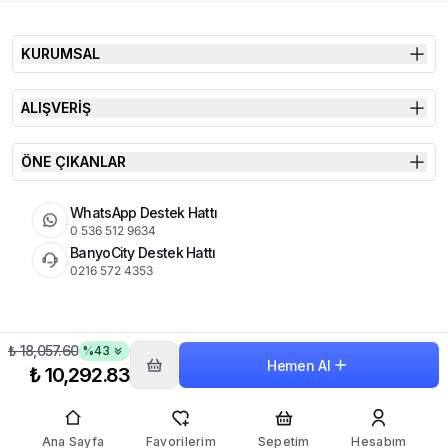
KURUMSAL
ALIŞVERİŞ
ÖNE ÇIKANLAR
WhatsApp Destek Hattı
0 536 512 9634
BanyoCity Destek Hattı
0216 572 4353
₺ 18,057.60
%
43
KVKK
Çerez Politikası
İade Koşulları
Hemen Al
© 2026 Şimşek Banyo & Seramik | Tüm Hakları Saklıdır
₺ 10,292.83
Ana Sayfa
Favorilerim
Sepetim
Hesabım