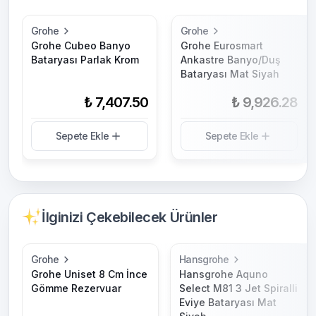
Grohe
Grohe
Grohe Cubeo Banyo
Grohe Eurosmart
Bataryası Parlak Krom
Ankastre Banyo/Duş
Bataryası Mat Siyah
₺ 7,407.50
₺ 9,926.28
Sepete Ekle
Sepete Ekle
İlginizi Çekebilecek Ürünler
Grohe
Hansgrohe
Grohe Uniset 8 Cm İnce
Hansgrohe Aquno
Gömme Rezervuar
Select M81 3 Jet Spiralli
Eviye Bataryası Mat