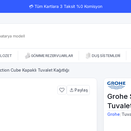
💳 Tüm Kartlara 3 Taksit %0 Komisyon
KLOZET
GÖMME REZERVUARLAR
DUŞ SİSTEMLERİ
tion Cube Kapaklı Tuvalet Kağıtlığı
Paylaş
Grohe 
Tuvalet
/
Grohe
Tuva