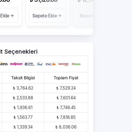
 Ekle
Sepete Ekle
Sepete Ekle
Se
it Seçenekleri
Taksit Bilgisi
Toplam Fiyat
₺ 3,764.62
₺ 7,529.24
₺ 2,533.88
₺ 7,601.64
₺ 1,936.61
₺ 7,746.45
₺ 1,563.77
₺ 7,818.85
₺ 1,339.34
₺ 8,036.06