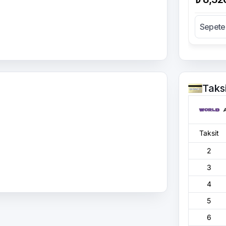
Sepete
Taks
Taksit
2
3
4
5
6