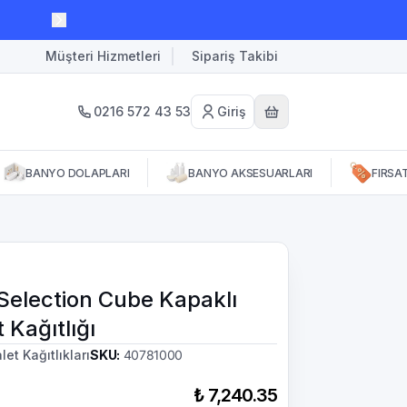
Müşteri Hizmetleri
Sipariş Takibi
0216 572 43 53
Giriş
BANYO DOLAPLARI
BANYO AKSESUARLARI
FIRSA
Selection Cube Kapaklı
 Kağıtlığı
let Kağıtlıkları
SKU
:
40781000
₺ 7,240.35