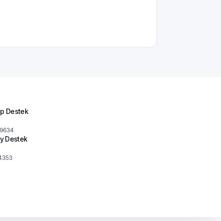
p Destek
 9634
y Destek
4353