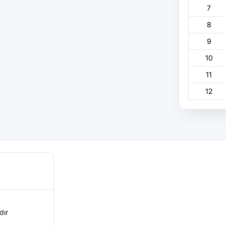
7
8
9
10
11
12
dır