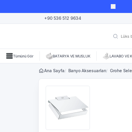
lı süre için geçerli, fırsatları kaçırmayın! 🛒
+90 536 512 9634
Tümünü Gör
BATARYA VE MUSLUK
LAVABO VE 
Ana Sayfa
/
Banyo Aksesuarları
/
Grohe Selec