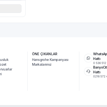
ÖNE ÇIKANLAR
WhatsAp
Hattı
Musluk
Hansgrohe Kampanyası
0 536 512
ozet
Markalarımız
BanyoCit
vuarlar
Hattı
ri
0216 572 