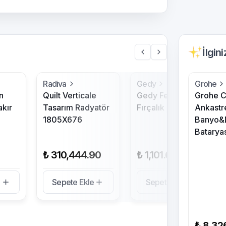
İlgin
Radiva
Gedy
Grohe
n
Quilt Verticale
Gedy Febo Diş
Grohe C
kır
Tasarım Radyatör
Fırçalık - Krom
Ankastr
1805X676
Banyo&
Batarya
₺ 310,444.90
₺ 1,101.60
e
Sepete Ekle
Sepete Ekle
₺ 8,32