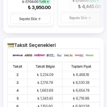
₺ 7,799.00
%
43
₺ 7,704.00
%
49
₺ 4,445.00
₺ 3,950.00
Sepete Ekle
Sepete Ekle
Taksit Seçenekleri
Taksit
Taksit Bilgisi
Toplam Fiyat
2
₺ 3,234.09
₺ 6,468.18
3
₺ 2,176.79
₺ 6,530.38
4
₺ 1,663.69
₺ 6,654.78
5
₺ 1,343.40
₺ 6,716.98
6
₺ 1,150.60
₺ 6,903.58