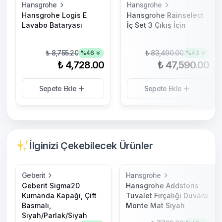
Hansgrohe
Hansgrohe
Hansgrohe Logis E
Hansgrohe Rainselect
Lavabo Bataryası
İç Set 3 Çıkış İçin
₺ 8,755.20
₺ 83,490.00
%
46
%
43
₺ 4,728.00
₺ 47,590.00
Sepete Ekle
Sepete Ekle
İlginizi Çekebilecek Ürünler
Geberit
Hansgrohe
Geberit Sigma20
Hansgrohe Addstoris
Kumanda Kapağı, Çift
Tuvalet Fırçalığı Duvara
Basmalı,
Monte Mat Siyah
Siyah/Parlak/Siyah