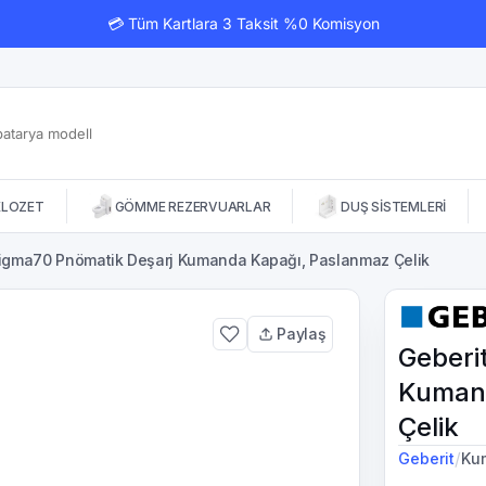
💳 Tüm Kartlara 3 Taksit %0 Komisyon
KLOZET
GÖMME REZERVUARLAR
DUŞ SİSTEMLERİ
Sigma70 Pnömatik Deşarj Kumanda Kapağı, Paslanmaz Çelik
Paylaş
Geberi
Kumand
Çelik
/
Geberit
Ku