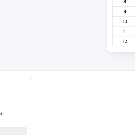
8
9
10
11
12
dır