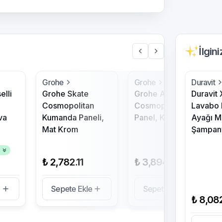
İlgin
Grohe
Grohe
Duravit
elli
Grohe Skate
Grohe Arena
Duravit 
Cosmopolitan
Cosmopolitan
Lavabo 
va
Kumanda Paneli,
Panel, Krom
Ayağı M
Mat Krom
Şampan
5
₺ 2,782.11
₺ 3,894.95
e
Sepete Ekle
Sepete Ekle
₺ 8,08