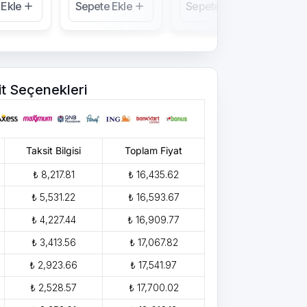
 Ekle
Sepete Ekle
Sepete Ekle
Se
it Seçenekleri
Taksit Bilgisi
Toplam Fiyat
₺ 8,217.81
₺ 16,435.62
₺ 5,531.22
₺ 16,593.67
₺ 4,227.44
₺ 16,909.77
₺ 3,413.56
₺ 17,067.82
₺ 2,923.66
₺ 17,541.97
₺ 2,528.57
₺ 17,700.02