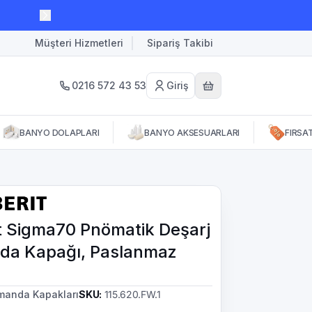
Müşteri Hizmetleri
Sipariş Takibi
0216 572 43 53
Giriş
BANYO DOLAPLARI
BANYO AKSESUARLARI
FIRSA
t Sigma70 Pnömatik Deşarj
a Kapağı, Paslanmaz
manda Kapakları
SKU
:
115.620.FW.1