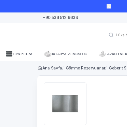
lı süre için geçerli, fırsatları kaçırmayın! 🛒
+90 536 512 9634
Tümünü Gör
BATARYA VE MUSLUK
LAVABO VE 
Ana Sayfa
/
Gömme Rezervuarlar
/
Geberit 