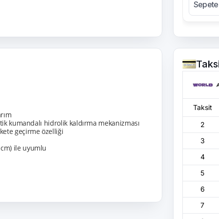
Sepete
Taks
Taksit
arım
matik kumandalı hidrolik kaldırma mekanizması
2
kete geçirme özelliği
3
 cm) ile uyumlu
4
5
6
7