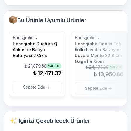
Bu Ürünle Uyumlu Ürünler
Hansgrohe
Hansgrohe
Hansgrohe Duoturn Q
Hansgrohe Finoris Tek
Ankastre Banyo
Kollu Lavabo Bataryası
Bataryası 2 Çıkış
Duvara Monte 22,8 Cm
Gaga İle Krom
₺ 21,879.60
%
43
₺ 24,475.20
%
43
₺ 12,471.37
₺ 13,950.86
Sepete Ekle
Sepete Ekle
İlginizi Çekebilecek Ürünler