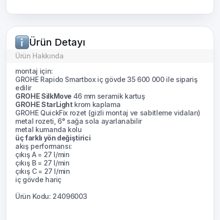
Ürün Detayı
Ürün Hakkında
montaj için:
GROHE Rapido Smartbox iç gövde 35 600 000 ile sipariş
edilir
GROHE SilkMove
46 mm seramik kartuş
GROHE StarLight
krom kaplama
GROHE QuickFix rozet (gizli montaj ve sabitleme vidaları)
metal rozeti, 6° sağa sola ayarlanabilir
metal kumanda kolu
üç farklı yön değiştirici
akış performansı:
çıkış A = 27 l/min
çıkış B = 27 l/min
çıkış C = 27 l/min
iç gövde hariç
Ürün Kodu: 24096003