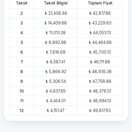
Taksit
Taksit Bilgisi
Toplam Fiyat
2
₺ 21,408.94
₺ 42,817.88
3
₺ 14,409.88
₺ 43,229.63
4
₺ 11,013.28
₺ 44,053.13
5
₺ 8,892.98
₺ 44,464.88
6
₺ 7,616.69
₺ 45,700.13
7
₺ 6,587.41
₺ 46,111.88
8
₺ 5,866.92
₺ 46,935.38
9
₺ 5,306.54
₺ 47,758.88
10
₺ 4,837.65
₺ 48,376.51
11
₺ 4,454.01
₺ 48,994.13
12
₺ 4,151.47
₺ 49,817.63