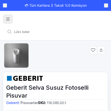
💳 Tüm Kartlara 3 Taksit %0 Komisyon
Geberit Selva Susuz Fotoselli
Pisuvar
/
Geberit
Pisuvarlar
SKU
:
116.085.00.1