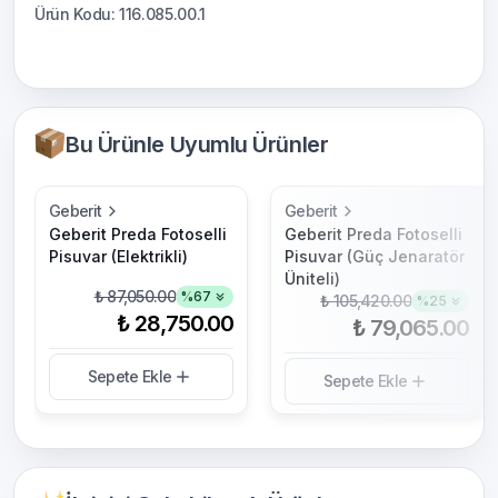
Ürün Kodu: 116.085.00.1
Bu Ürünle Uyumlu Ürünler
Geberit
Geberit
Geberit Preda Fotoselli
Geberit Preda Fotoselli
Pisuvar (Elektrikli)
Pisuvar (Güç Jenaratör
Üniteli)
₺ 87,050.00
%
67
₺ 105,420.00
%
25
₺ 28,750.00
₺ 79,065.00
Sepete Ekle
Sepete Ekle