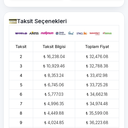
Taksit Seçenekleri
Taksit
Taksit Bilgisi
Toplam Fiyat
2
₺ 16,238.04
₺ 32,476.08
3
₺ 10,929.46
₺ 32,788.38
4
₺ 8,353.24
₺ 33,412.98
5
₺ 6,745.06
₺ 33,725.28
6
₺ 5,777.03
₺ 34,662.18
7
₺ 4,996.35
₺ 34,974.48
8
₺ 4,449.88
₺ 35,599.08
9
₺ 4,024.85
₺ 36,223.68