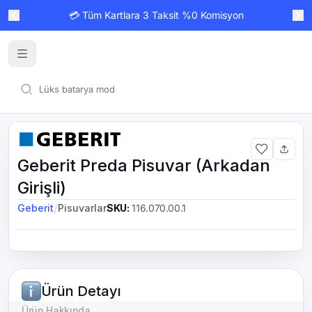
💳 Tüm Kartlara 3 Taksit %0 Komisyon
Geberit Preda Pisuvar (Arkadan
Girişli)
/
Geberit
Pisuvarlar
SKU
:
116.070.00.1
Ürün Detayı
Ürün Hakkında