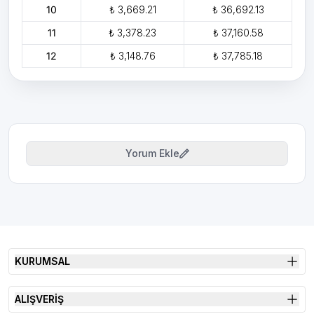
10
₺ 3,669.21
₺ 36,692.13
11
₺ 3,378.23
₺ 37,160.58
12
₺ 3,148.76
₺ 37,785.18
Yorum Ekle
KURUMSAL
ALIŞVERİŞ