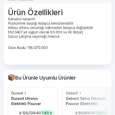
Ürün Özellikleri
Kanalsız tasarım
Püskürtme başlığı kolayca temizlenebilir
Atıksu sifonu seramiği sökmeden kolayca değişebilir
EN13407 ye uygun olarak 0,5 litre su ile deşarj
Susuz çalışma seçeneği mevcut
Ürün Kodu: 116.070.00.1
Bu Ürünle Uyumlu Ürünler
Duravit
Geberit
Duravit Utronic
Geberit Selva Fotoselli
Elektrikli Pisuvar
Pisuvar (Elektrikli)
₺ 120,728.40
₺ 80,686.00
%
63
%
55