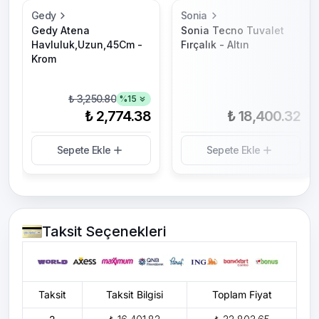
Gedy
Sonia
Gedy Atena
Sonia Tecno Tuvalet
Havluluk,Uzun,45Cm -
Fırçalık - Altın
Krom
₺ 3,250.80
%
15
₺ 2,774.38
₺ 18,400.32
Sepete Ekle
Sepete Ekle
Taksit Seçenekleri
Taksit
Taksit Bilgisi
Toplam Fiyat