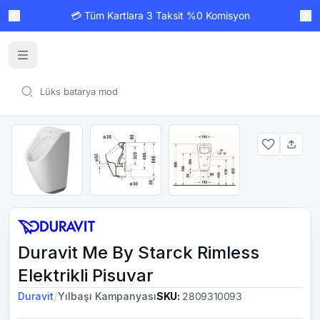
💳 Tüm Kartlara 3 Taksit %0 Komisyon
Duravit Me By Starck Rimless
Elektrikli Pisuvar
/
Duravit
Yılbaşı Kampanyası
SKU
:
2809310093