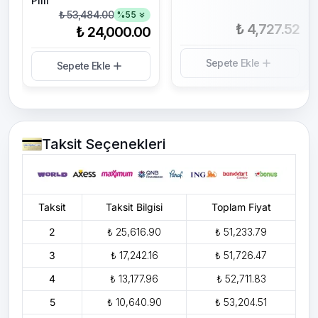
Pilli
₺ 53,484.00
%
55
₺ 4,727.52
₺ 24,000.00
Sepete Ekle
Sepete Ekle
Taksit Seçenekleri
Taksit
Taksit Bilgisi
Toplam Fiyat
2
₺ 25,616.90
₺ 51,233.79
3
₺ 17,242.16
₺ 51,726.47
4
₺ 13,177.96
₺ 52,711.83
5
₺ 10,640.90
₺ 53,204.51