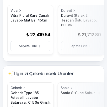
Vitra
Duravit
Vitra Plural Kare Çanak
Duravit Starck 2
Lavabo Mat Bej 45Cm
Tezgah Üstü Lavabo,
60 Cm
₺ 22,419.54
₺ 21,712.80
Sepete Ekle
Sepete Ekle
İlginizi Çekebilecek Ürünler
Geberit
Sonia
Geberit Type 185
Sonia S-Cube Sabunluk
Fotoselli Lavabo
Bataryası, Çift Su Girişli,