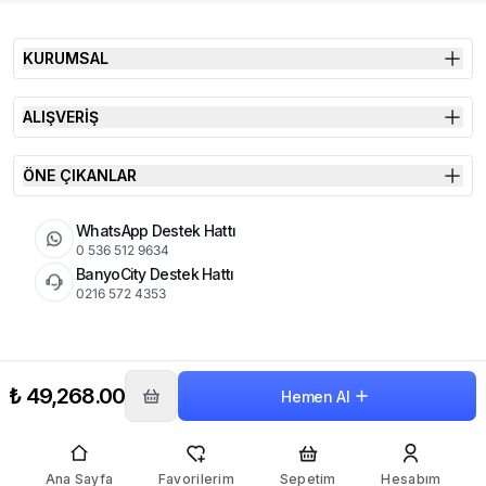
KURUMSAL
ALIŞVERİŞ
ÖNE ÇIKANLAR
WhatsApp Destek Hattı
0 536 512 9634
BanyoCity Destek Hattı
0216 572 4353
KVKK
Çerez Politikası
İade Koşulları
₺ 49,268.00
Hemen Al
© 2026 Şimşek Banyo & Seramik | Tüm Hakları Saklıdır
Ana Sayfa
Favorilerim
Sepetim
Hesabım