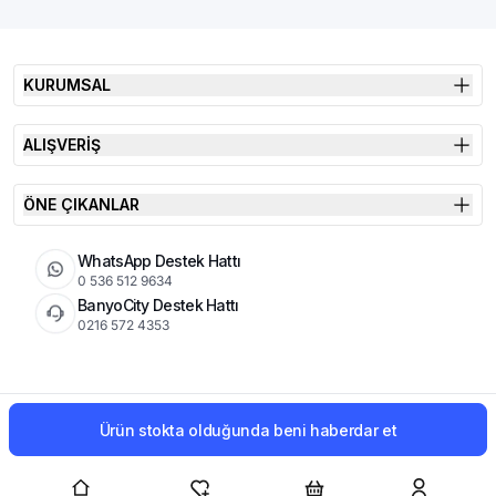
KURUMSAL
ALIŞVERİŞ
ÖNE ÇIKANLAR
WhatsApp Destek Hattı
0 536 512 9634
BanyoCity Destek Hattı
0216 572 4353
KVKK
Çerez Politikası
İade Koşulları
Ürün stokta olduğunda beni haberdar et
© 2026 Şimşek Banyo & Seramik | Tüm Hakları Saklıdır