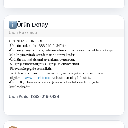
Ürün Detayı
Ürün Hakkında
ÜRÜN ÖZELLİKLERİ
-Ürünün stok kodu 1383-019-0134'dür.
-Ürünün yüzeyi kırmızı, deforme olma solma ve sararma risklerine karşın
ürünün yüzeyinde standart sır bulunmaktadır.
-Ürünün montaj sistemi sıva altına uygun'dur.
-Su girişi arkadandır, pis su girişi ise duvardandır.
-Pisuvar süzgeçide seramiktir.
-Yetkili servis hizmetimiz mevcuttur, size en yakın servisin iletişim
bilgilerine
www.bocchi.com.tr
adresinden ulaşabilirsiniz.
-Ürün 10 yıl boyunca üretici garantisi altındadır ve Türkiyede
üretilmektedir.
Ürün Kodu: 1383-019-0134