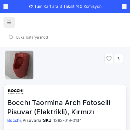
💳 Tüm Kartlara 3 Taksit %0 Komisyon
Bocchı Taormina Arch Fotoselli
Pisuvar (Elektrikli), Kırmızı
/
Bocchi
Pisuvarlar
SKU
:
1383-019-0134