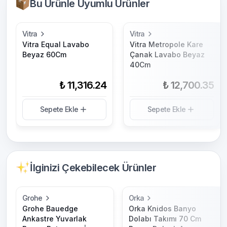
Bu Ürünle Uyumlu Ürünler
Vitra
Vitra
Vitra Equal Lavabo
Vitra Metropole Kare
Beyaz 60Cm
Çanak Lavabo Beyaz
40Cm
₺ 11,316.24
₺ 12,700.35
Sepete Ekle
Sepete Ekle
İlginizi Çekebilecek Ürünler
Grohe
Orka
Grohe Bauedge
Orka Knidos Banyo
Ankastre Yuvarlak
Dolabı Takımı 70 Cm