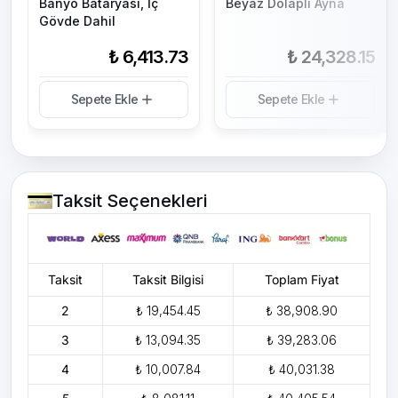
Banyo Bataryası, İç
Beyaz Dolaplı Ayna
Gövde Dahil
₺ 6,413.73
₺ 24,328.15
Sepete Ekle
Sepete Ekle
Taksit Seçenekleri
Taksit
Taksit Bilgisi
Toplam Fiyat
2
₺ 19,454.45
₺ 38,908.90
3
₺ 13,094.35
₺ 39,283.06
4
₺ 10,007.84
₺ 40,031.38