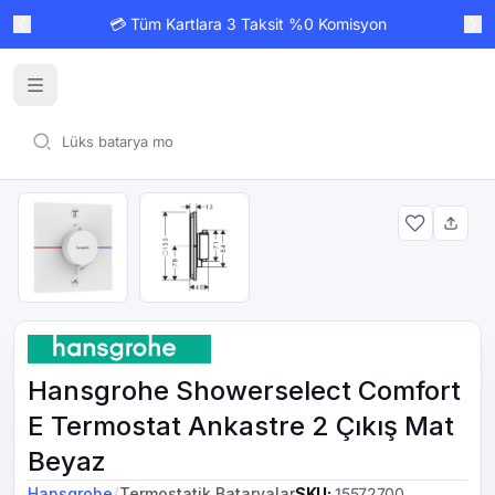
💳 Tüm Kartlara 3 Taksit %0 Komisyon
Hansgrohe Showerselect Comfort
E Termostat Ankastre 2 Çıkış Mat
Beyaz
/
Hansgrohe
Termostatik Bataryalar
SKU
:
15572700