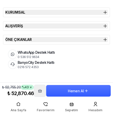
KURUMSAL
ALIŞVERİŞ
ÖNE ÇIKANLAR
WhatsApp Destek Hattı
0 536 512 9634
BanyoCity Destek Hattı
0216 572 4353
₺ 92,755.20
%
43
KVKK
Çerez Politikası
İade Koşulları
Hemen Al
© 2026 Şimşek Banyo & Seramik | Tüm Hakları Saklıdır
₺ 52,870.46
Ana Sayfa
Favorilerim
Sepetim
Hesabım