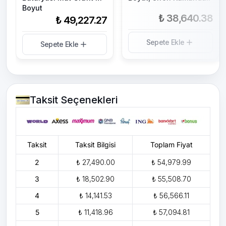
Boyut
₺ 38,640.38
₺ 49,227.27
Sepete Ekle
Sepete Ekle
Taksit Seçenekleri
Taksit
Taksit Bilgisi
Toplam Fiyat
2
₺ 27,490.00
₺ 54,979.99
3
₺ 18,502.90
₺ 55,508.70
4
₺ 14,141.53
₺ 56,566.11
5
₺ 11,418.96
₺ 57,094.81