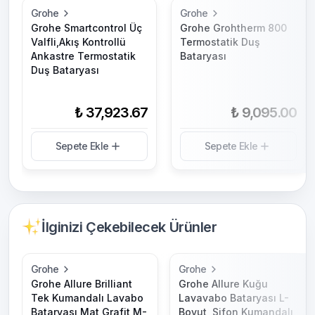
Grohe
Grohe
Grohe Smartcontrol Üç
Grohe Grohtherm 800
Valfli,Akış Kontrollü
Termostatik Duş
Ankastre Termostatik
Bataryası
Duş Bataryası
₺ 37,923.67
₺ 9,095.00
Sepete Ekle
Sepete Ekle
İlginizi Çekebilecek Ürünler
Grohe
Grohe
Grohe Allure Brilliant
Grohe Allure Kuğu
Tek Kumandalı Lavabo
Lavavabo Bataryası L-
Bataryası Mat Grafit M-
Boyut, Sifon Kumandalı