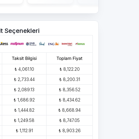
it Seçenekleri
Taksit Bilgisi
Toplam Fiyat
₺ 4,061.10
₺ 8,122.20
₺ 2,733.44
₺ 8,200.31
₺ 2,089.13
₺ 8,356.52
₺ 1,686.92
₺ 8,434.62
₺ 1,444.82
₺ 8,668.94
₺ 1,249.58
₺ 8,747.05
₺ 1,112.91
₺ 8,903.26