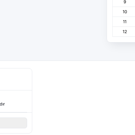
9
10
11
12
dır