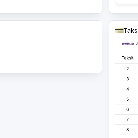
Taks
Taksit
2
3
4
5
6
7
8