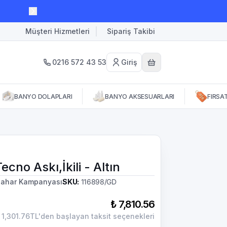
Müşteri Hizmetleri
Sipariş Takibi
0216 572 43 53
Giriş
BANYO DOLAPLARI
BANYO AKSESUARLARI
FIRSA
ecno Askı,İkili - Altın
ahar Kampanyası
SKU
:
116898/GD
₺ 7,810.56
1,301.76TL'den başlayan taksit seçenekleri