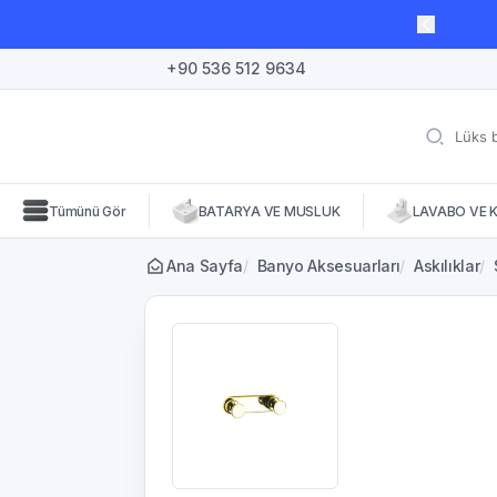
lı süre için geçerli, fırsatları kaçırmayın! 🛒
+90 536 512 9634
Tümünü Gör
BATARYA VE MUSLUK
LAVABO VE 
Ana Sayfa
/
Banyo Aksesuarları
/
Askılıklar
/