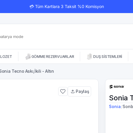
💳 Tüm Kartlara 3 Taksit %0 Komisyon
KLOZET
GÖMME REZERVUARLAR
DUŞ SİSTEMLERİ
Sonia Tecno Askı,İkili - Altın
Paylaş
Sonia T
/
Sonia
Sonb