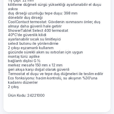
Tij çapı: 22 mm
kilitleme düğmeli sürgü yüksekliği ayarlanabilir el duşu
askısı
duş dirseği uzunluğu tepe duşu: 398 mm
dönebilir duş dirseği
CoolContact termostat: Gövdenin ısınmasını önler, duş
almayı daha güvenli hale getirir
ShowerTablet Select 400 termostat
40°C'de güvenlik kilidi
ayarlanabilir sıcak su limitleyici
select butonu ile yönlendirme
2 çıkışı eşzamanlı kullanım
gücünde sürekli akım su ısıtıcıları için uygun
montaj türü: aplike
bağlantı dişlisi G ½
merkez mesafe 150 mm ± 12 mm
geri akışa karşı doğal olarak güvenli
Termostat el duşu ve tepe duş düğmeleri ile teslim edilir
Eco fonksiyonu: hacim kontrolü, su akışının %30'una
kadarını düzenler
2 çıkış
Ürün Kodu: 24221000