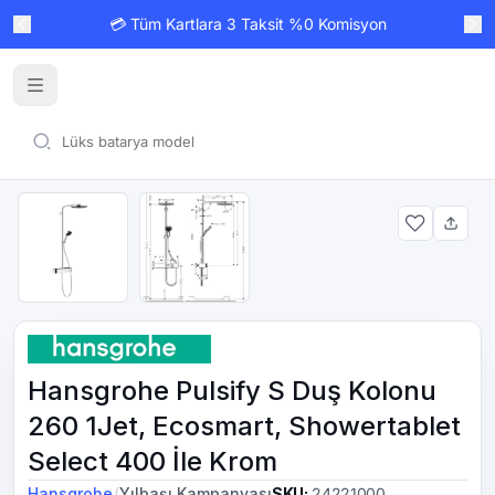
💳 Tüm Kartlara 3 Taksit %0 Komisyon
Hansgrohe Pulsify S Duş Kolonu
260 1Jet, Ecosmart, Showertablet
Select 400 İle Krom
/
Hansgrohe
Yılbaşı Kampanyası
SKU
:
24221000