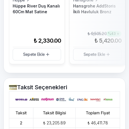
Hüppe River Duş Kanalı
Hansgrohe AddStoris
60Cm Mat Satine
İkili Havluluk Bronz
₺ 9,505.20
%
43
₺ 2,330.00
₺ 5,420.00
Sepete Ekle
Sepete Ekle
Taksit Seçenekleri
Taksit
Taksit Bilgisi
Toplam Fiyat
2
₺ 23,205.89
₺ 46,411.78