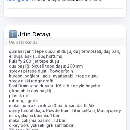
Ürün Detayı
Ürün Hakkında
şunları içerir: tepe duşu, el duşu, duş termostatı, duş barı,
el duşu askısı, duş hortumu
Pulsify 260 1jet tepe duşu
duş başlığı ölçüsü tepe duşu: 260 mm
sprey tipi tepe duşu: PowderRain
küresel bağlantı: açısı ayarlanabilir tepe duşu
sprey diski rengi: grafit
Fast Drain tepe duşunu 10°lik bir açıyla boşaltır
çıkarılabilir duş başlığı
plastik raf
raf rengi: grafit
maksimum akış miktarı 3 bar basınçta: 9 l/dk
sprey türü el duşu: PowderRain, IntenseRain, Masaj sprey
min. çalışma basıncı: 1 bar
maks. çalışma basıncı: 10 bar
dikey boru yüksekliği kısaltılabilir