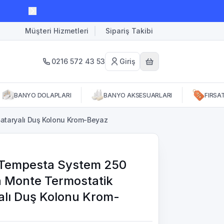
Müşteri Hizmetleri
Sipariş Takibi
0216 572 43 53
Giriş
BANYO DOLAPLARI
BANYO AKSESUARLARI
FIRSA
ataryalı Duş Kolonu Krom-Beyaz
Tempesta System 250
 Monte Termostatik
alı Duş Kolonu Krom-