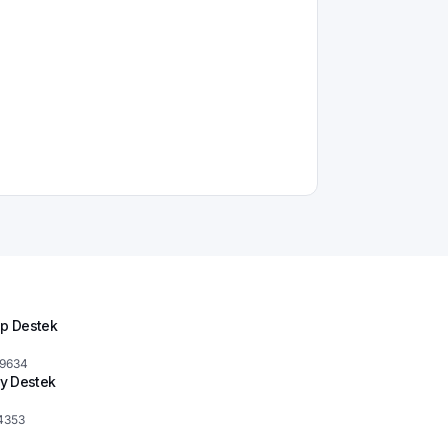
p Destek
 9634
y Destek
4353