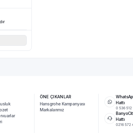
dır
ÖNE ÇIKANLAR
WhatsAp
Hattı
Musluk
Hansgrohe Kampanyası
0 536 512
ozet
Markalarımız
BanyoCit
vuarlar
Hattı
ri
0216 572 