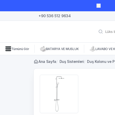
lı süre için geçerli, fırsatları kaçırmayın! 🛒
+90 536 512 9634
Tümünü Gör
BATARYA VE MUSLUK
LAVABO VE 
Ana Sayfa
/
Duş Sistemleri
/
Duş Kolonu ve P