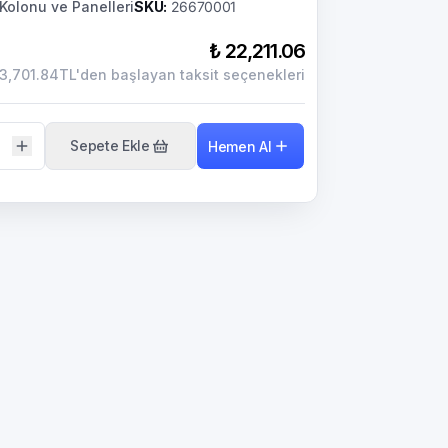
Kolonu ve Panelleri
SKU
:
26670001
₺ 22,211.06
3,701.84TL'den başlayan taksit seçenekleri
Sepete Ekle
Hemen Al