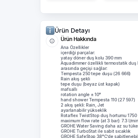
Ürün Detayı
Ürün Hakkında
Ana Özellikler
içerdiği parçalar:
yatay döner duş kolu 390 mm
Aquadimmer özellikli termostatik duş 
arasında geçişi sağlar:
Tempesta 250 tepe duşu (26 666)
Rain akış şekli
tepe duşu (beyaz üst kapak)
mafsallı
rotation angle ± 10°
hand shower Tempesta 110 (27 597)
2 akış şekli: Rain, Jet
ayarlanabilir yükseklik
Rotaflex TwistStop duş hortumu 1750 
maximum flow rate (at 3 bar): 7.3 l/mi
GROHE Water Saving daha az su tüket
GROHE TurboStat ile sabit sıcaklık
GROHE SafeStop 38°C’de sabitlenebili