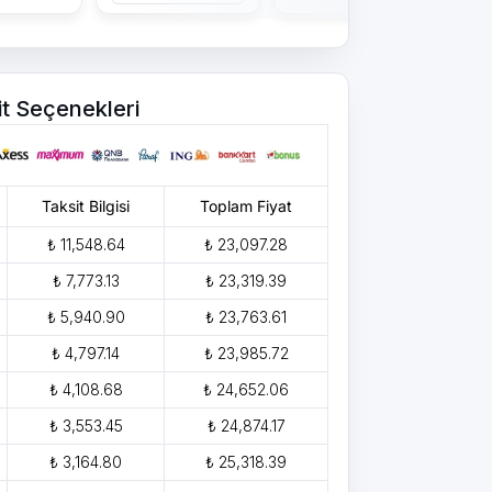
it Seçenekleri
Taksit Bilgisi
Toplam Fiyat
₺ 11,548.64
₺ 23,097.28
₺ 7,773.13
₺ 23,319.39
₺ 5,940.90
₺ 23,763.61
₺ 4,797.14
₺ 23,985.72
₺ 4,108.68
₺ 24,652.06
₺ 3,553.45
₺ 24,874.17
₺ 3,164.80
₺ 25,318.39