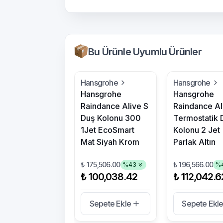
Bu Ürünle Uyumlu Ürünler
Hansgrohe
Hansgrohe
Hansgrohe
Hansgrohe
Raindance Alive S
Raindance Al
Duş Kolonu 300
Termostatik 
1Jet EcoSmart
Kolonu 2 Jet
Mat Siyah Krom
Parlak Altın
₺ 175,506.00
₺ 196,566.00
%
43
%
₺ 100,038.42
₺ 112,042.6
Sepete Ekle
Sepete Ekl