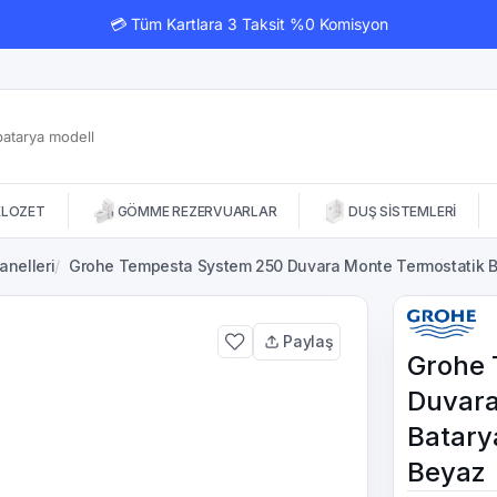
💳 Tüm Kartlara 3 Taksit %0 Komisyon
KLOZET
GÖMME REZERVUARLAR
DUŞ SİSTEMLERİ
anelleri
/
Grohe Tempesta System 250 Duvara Monte Termostatik B
Paylaş
Grohe 
Duvara
Batary
Beyaz