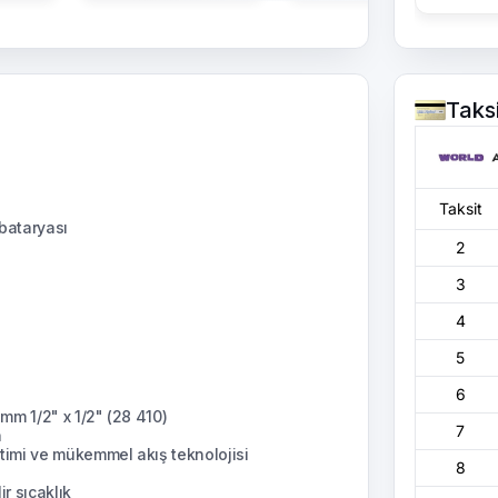
Taks
Taksit
bataryası
2
3
4
5
6
mm 1/2" x 1/2" (28 410)
7
n
imi ve mükemmel akış teknolojisi
8
r sıcaklık