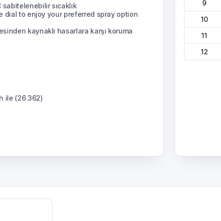
9
abitelenebilir sıcaklık
 dial to enjoy your preferred spray option
10
esinden kaynaklı hasarlara karşı koruma
11
12
 ile (26 362)