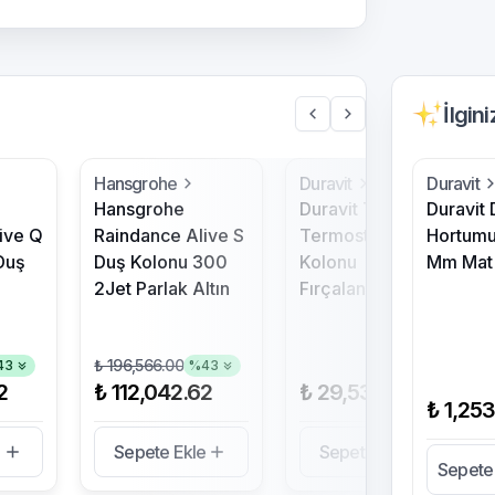
İlgin
Hansgrohe
Duravit
Duravit
Hansgrohe
Duravit Th
Duravit
ive Q
Raindance Alive S
Termostatik Duş
Hortum
Duş
Duş Kolonu 300
Kolonu
Mm Mat 
2Jet Parlak Altın
Fırçalanmış Çelik
₺ 196,566.00
43
%
43
2
₺ 112,042.62
₺ 29,539.00
₺ 1,25
e
Sepete Ekle
Sepete Ekle
Sepete