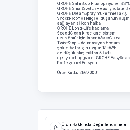
GROHE SafeStop Plus opsiyonel 43°C s
GROHE SmartSwitch - easily rotate the
GROHE DreamSpray mükemmel akış
ShockProof özelliği el duşunun düşm
sağlayan silikon halka
GROHE Long-Life kaplama
SpeedClean kireç kırıcı sistem
uzun ömür için Inner WaterGuide
TwistStop - dolanmayan hortum
şok ısıtıcılar için uygun 18kW/h
en düşük akış miktarı 5 l /dk.
opsiyonel upgrade: GROHE EasyReach
Profesyonel Edisyon
Ürün Kodu: 26670001
Ürün Hakkında Değerlendirmeler
Ürün için bize geri bildirim sağlayın.