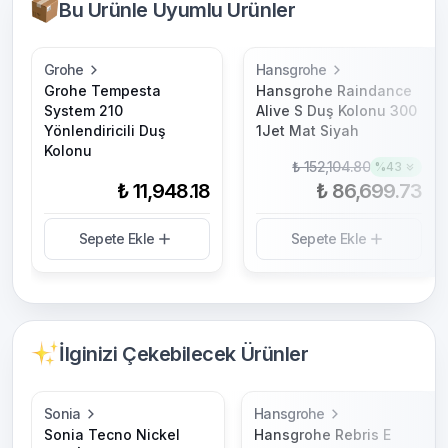
Bu Ürünle Uyumlu Ürünler
Grohe
Hansgrohe
Grohe Tempesta
Hansgrohe Raindance
System 210
Alive S Duş Kolonu 300
Yönlendiricili Duş
1Jet Mat Siyah
Kolonu
₺ 152,104.80
%
43
₺ 11,948.18
₺ 86,699.73
Sepete Ekle
Sepete Ekle
İlginizi Çekebilecek Ürünler
Sonia
Hansgrohe
Sonia Tecno Nickel
Hansgrohe Rebris E