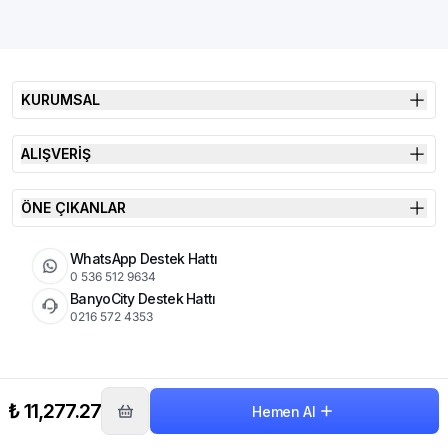
KURUMSAL
ALIŞVERİŞ
ÖNE ÇIKANLAR
WhatsApp Destek Hattı
0 536 512 9634
BanyoCity Destek Hattı
0216 572 4353
KVKK
Çerez Politikası
İade Koşulları
₺ 11,277.27
Hemen Al
© 2026 Şimşek Banyo & Seramik | Tüm Hakları Saklıdır