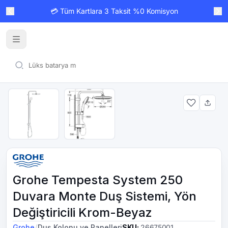
💳 Tüm Kartlara 3 Taksit %0 Komisyon
Grohe Tempesta System 250
Duvara Monte Duş Sistemi, Yön
Değiştiricili Krom-Beyaz
/
Grohe
Duş Kolonu ve Panelleri
SKU
:
26675001