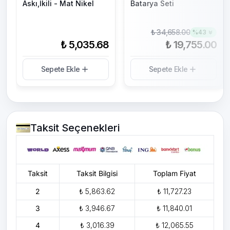
Askı,İkili - Mat Nikel
Batarya Seti
₺ 34,658.00
%
43
₺ 5,035.68
₺ 19,755.00
Sepete Ekle
Sepete Ekle
Taksit Seçenekleri
Taksit
Taksit Bilgisi
Toplam Fiyat
2
₺ 5,863.62
₺ 11,727.23
3
₺ 3,946.67
₺ 11,840.01
4
₺ 3,016.39
₺ 12,065.55