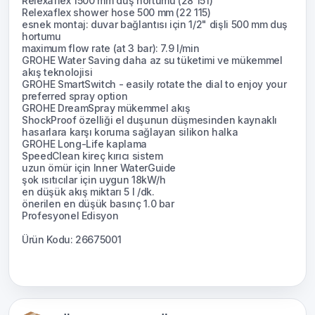
Relexaflex 1500 mm duş hortumu (28 151)
Relexaflex shower hose 500 mm (22 115)
esnek montaj: duvar bağlantısı için 1/2" dişli 500 mm duş
hortumu
maximum flow rate (at 3 bar): 7.9 l/min
GROHE Water Saving daha az su tüketimi ve mükemmel
akış teknolojisi
GROHE SmartSwitch - easily rotate the dial to enjoy your
preferred spray option
GROHE DreamSpray mükemmel akış
ShockProof özelliği el duşunun düşmesinden kaynaklı
hasarlara karşı koruma sağlayan silikon halka
GROHE Long-Life kaplama
SpeedClean kireç kırıcı sistem
uzun ömür için Inner WaterGuide
şok ısıtıcılar için uygun 18kW/h
en düşük akış miktarı 5 l /dk.
önerilen en düşük basınç 1.0 bar
Profesyonel Edisyon
Ürün Kodu: 26675001