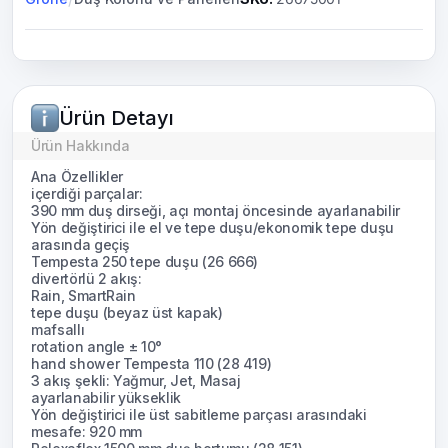
Ürün Detayı
Ürün Hakkında
Ana Özellikler
içerdiği parçalar:
390 mm duş dirseği, açı montaj öncesinde ayarlanabilir
Yön değiştirici ile el ve tepe duşu/ekonomik tepe duşu
arasında geçiş
Tempesta 250 tepe duşu (26 666)
divertörlü 2 akış:
Rain, SmartRain
tepe duşu (beyaz üst kapak)
mafsallı
rotation angle ± 10°
hand shower Tempesta 110 (28 419)
3 akış şekli: Yağmur, Jet, Masaj
ayarlanabilir yükseklik
Yön değiştirici ile üst sabitleme parçası arasındaki
mesafe: 920 mm