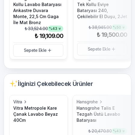
Kollu Lavabo Bataryası
Tek Kollu Eviye
Ankastre Duvara
Bataryası 240,
Monte, 22,5 Cm Gaga
Çekilebilir El Duşu, 2Jet
İle Mat Bronz
₺ 38,945.00
%
50
₺ 33,524.00
%
43
₺ 19,500.00
₺ 19,109.00
Sepete Ekle
Sepete Ekle
İlginizi Çekebilecek Ürünler
Vitra
Hansgrohe
Vitra Metropole Kare
Hansgrohe Talis E
Çanak Lavabo Beyaz
Tezgah Üstü Lavabo
40Cm
Bataryası
₺ 20,470.80
%
43