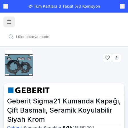
💳 Tüm Kartlara 3 Taksit %0 Komisyon
Geberit Sigma21 Kumanda Kapağı,
Çift Basmalı, Seramik Koyulabilir
Siyah Krom
/
Geberit
Kumanda Kapakları
SKU
:
115.651.00.1