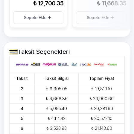
₺ 12,700.35
₺ 11,668.35
Sepete Ekle
Sepete Ekle
Taksit Seçenekleri
Taksit
Taksit Bilgisi
Toplam Fiyat
2
₺ 9,905.05
₺ 19,810.10
3
₺ 6,666.86
₺ 20,000.60
4
₺ 5,095.40
₺ 20,381.60
5
₺ 4,114.42
₺ 20,572.10
6
₺ 3,523.93
₺ 21,143.60