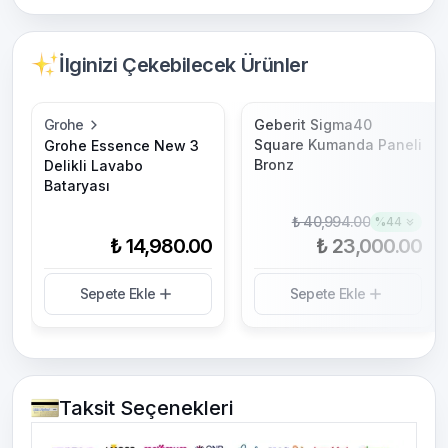
İlginizi Çekebilecek Ürünler
Grohe
Geberit Sigma40
Square Kumanda Paneli
Grohe Essence New 3
Bronz
Delikli Lavabo
Bataryası
₺ 40,994.00
%
44
₺ 14,980.00
₺ 23,000.00
Sepete Ekle
Sepete Ekle
Taksit Seçenekleri