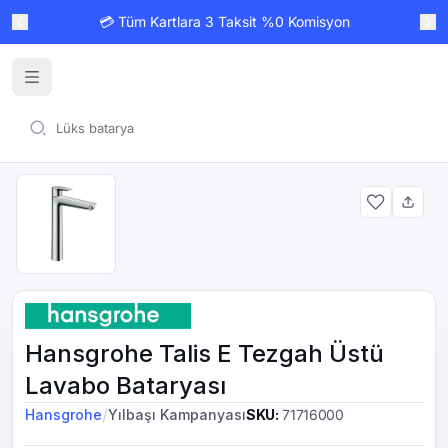
💳 Tüm Kartlara 3 Taksit %0 Komisyon
Hansgrohe Talis E Tezgah Üstü
Lavabo Bataryası
/
Hansgrohe
Yılbaşı Kampanyası
SKU
:
71716000