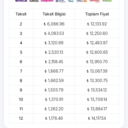
Taksit
Taksit Bilgisi
Toplam Fiyat
2
₺ 6,066.96
₺ 12,133.92
3
₺ 4,083.53
₺ 12,250.60
4
₺ 3,120.99
₺ 12,483.97
5
₺ 2,520.13
₺ 12,600.65
6
₺ 2,158.45
₺ 12,950.70
7
₺ 1,866.77
₺ 13,067.39
8
₺ 1,662.59
₺ 13,300.75
9
₺ 1,503.79
₺ 13,534.12
10
₺ 1,370.91
₺ 13,709.14
11
₺ 1,262.20
₺ 13,884.17
12
₺ 1,176.46
₺ 14,117.54