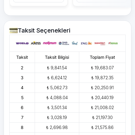
Taksit Seçenekleri
Taksit
Taksit Bilgisi
Toplam Fiyat
2
₺ 9,841.54
₺ 19,683.07
3
₺ 6,624.12
₺ 19,872.35
4
₺ 5,062.73
₺ 20,250.91
5
₺ 4,088.04
₺ 20,440.19
6
₺ 3,501.34
₺ 21,008.02
7
₺ 3,028.19
₺ 21,197.30
8
₺ 2,696.98
₺ 21,575.86