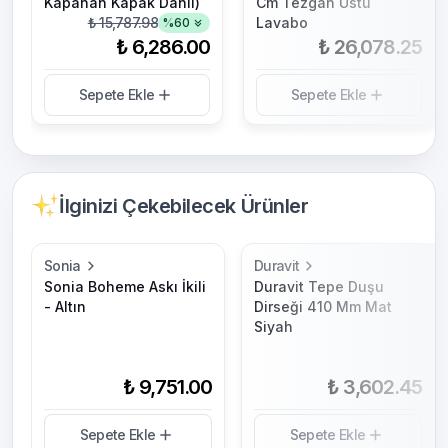
Kapanan Kapak Dahil)
Cm Tezgah Üstü
₺ 15,787.98
Lavabo
%
60
₺ 6,286.00
₺ 26,078.25
Sepete Ekle
Sepete Ekle
İlginizi Çekebilecek Ürünler
Sonia
Duravit
Sonia Boheme Askı İkili
Duravit Tepe Duşu
- Altın
Dirseği 410 Mm Mat
Siyah
₺ 9,751.00
₺ 3,602.45
Sepete Ekle
Sepete Ekle