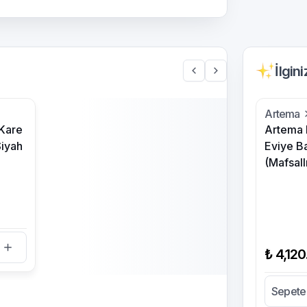
İlgin
Artema
 Kare
Artema 
iyah
Eviye B
(Mafsall
e
₺ 4,120
Sepete