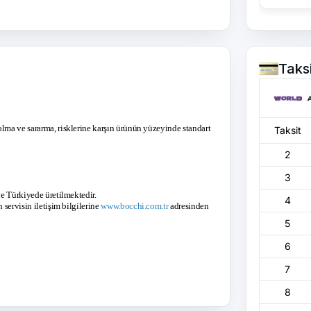
Taks
olma ve sararma, risklerine karşın ürünün yüzeyinde standart
Taksit
2
3
ve Türkiyede üretilmektedir.
4
 servisin iletişim bilgilerine
www.bocchi.com.tr
adresinden
5
6
7
8