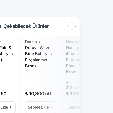
izi Çekebilecek Ürünler
Duravit
Hansgrohe
Ar
Fold S
Duravit Wave
Hansgrohe
Art
ataryası
Bide Bataryası
iFrame Element
Ban
ı)
Fırçalanmış
E Kumanda
Bronz
Paneli Mat Siyah
Krom
₺
%
43
31,395.00
.50
₺ 10,300.50
₺ 17,895.00
₺ 
 Ekle
Sepete Ekle
Sepete Ekle
Se