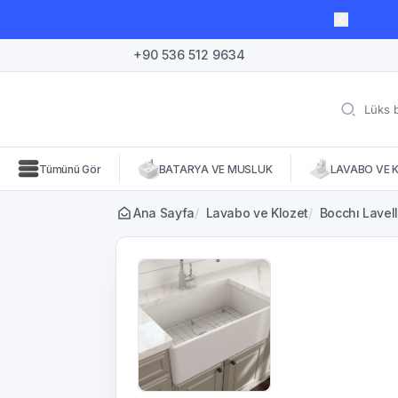
lı süre için geçerli, fırsatları kaçırmayın! 🛒
+90 536 512 9634
Tümünü Gör
BATARYA VE MUSLUK
LAVABO VE 
Ana Sayfa
/
Lavabo ve Klozet
/
Bocchı Lavel