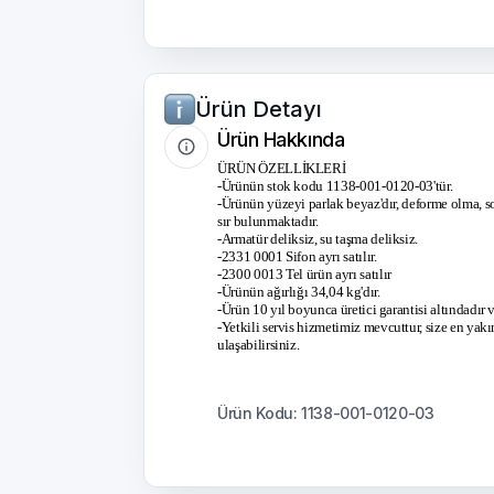
Ürün Detayı
Ürün Hakkında
ÜRÜN ÖZELLİKLERİ
-Ürünün stok kodu 1138-001-0120-03'tür.
-Ürünün yüzeyi parlak beyaz'dır, deforme olma, s
sır bulunmaktadır.
-Armatür deliksiz, su taşma deliksiz.
-2331 0001 Sifon ayrı satılır.
-2300 0013 Tel ürün ayrı satılır
-Ürünün ağırlığı 34,04 kg'dır.
-Ürün 10 yıl boyunca üretici garantisi altındadır 
-Yetkili servis hizmetimiz mevcuttur, size en yakın
ulaşabilirsiniz.
Ürün Kodu: 1138-001-0120-03