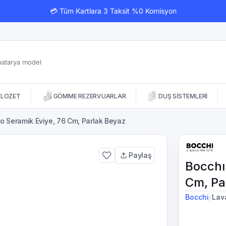
💳 Tüm Kartlara 3 Taksit %0 Komisyon
KLOZET
GÖMME REZERVUARLAR
DUŞ SİSTEMLERİ
lo Seramik Eviye, 76 Cm, Parlak Beyaz
Paylaş
Bocchı
Cm, Pa
/
Bocchi
Lav