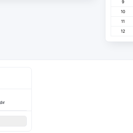
9
10
11
12
dır