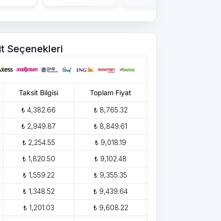
it Seçenekleri
Taksit Bilgisi
Toplam Fiyat
₺ 4,382.66
₺ 8,765.32
₺ 2,949.87
₺ 8,849.61
₺ 2,254.55
₺ 9,018.19
₺ 1,820.50
₺ 9,102.48
₺ 1,559.22
₺ 9,355.35
₺ 1,348.52
₺ 9,439.64
₺ 1,201.03
₺ 9,608.22