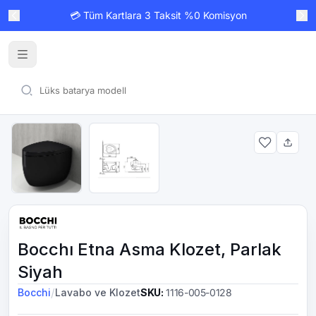
💳 Tüm Kartlara 3 Taksit %0 Komisyon
Bocchı Etna Asma Klozet, Parlak
Siyah
/
Bocchi
Lavabo ve Klozet
SKU
:
1116-005-0128