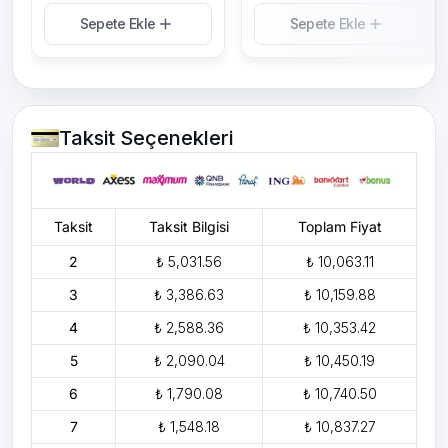
Sepete Ekle
Sepete Ekle
Taksit Seçenekleri
Taksit
Taksit Bilgisi
Toplam Fiyat
2
₺ 5,031.56
₺ 10,063.11
3
₺ 3,386.63
₺ 10,159.88
4
₺ 2,588.36
₺ 10,353.42
5
₺ 2,090.04
₺ 10,450.19
6
₺ 1,790.08
₺ 10,740.50
7
₺ 1,548.18
₺ 10,837.27