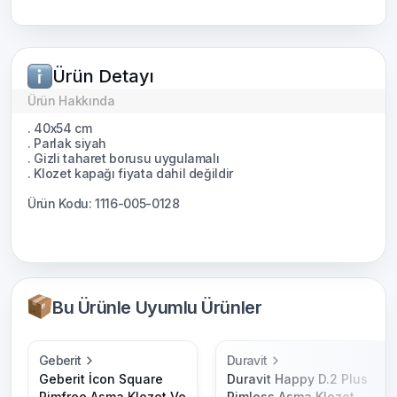
Ürün Detayı
Ürün Hakkında
. 40x54 cm
. Parlak siyah
. Gizli taharet borusu uygulamalı
. Klozet kapağı fiyata dahil değildir
Ürün Kodu: 1116-005-0128
Bu Ürünle Uyumlu Ürünler
Geberit
Duravit
Geberit İcon Square
Duravit Happy D.2 Plus
Rimfree Asma Klozet Ve
Rimless Asma Klozet