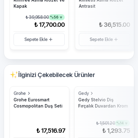
Kapak
Antrasit
₺ 39,958.00
%
56
₺ 17,700.00
₺ 36,515.00
Sepete Ekle
Sepete Ekle
İlginizi Çekebilecek Ürünler
Grohe
Gedy
Grohe Eurosmart
Gedy Stelvio Diş
Cosmopolitan Duş Seti
Fırçalık Duvardan Krom
₺ 1,501.20
%
14
₺ 17,516.97
₺ 1,293.75