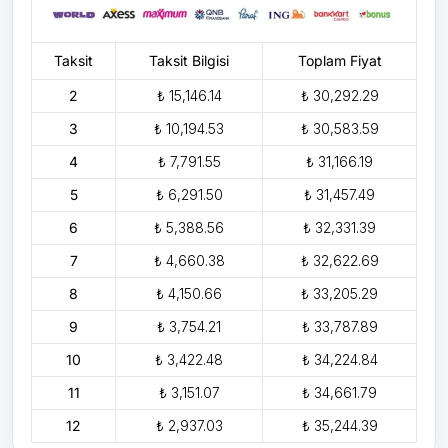
Taksit
Taksit Bilgisi
Toplam Fiyat
2
₺ 15,146.14
₺ 30,292.29
3
₺ 10,194.53
₺ 30,583.59
4
₺ 7,791.55
₺ 31,166.19
5
₺ 6,291.50
₺ 31,457.49
6
₺ 5,388.56
₺ 32,331.39
7
₺ 4,660.38
₺ 32,622.69
8
₺ 4,150.66
₺ 33,205.29
9
₺ 3,754.21
₺ 33,787.89
10
₺ 3,422.48
₺ 34,224.84
11
₺ 3,151.07
₺ 34,661.79
12
₺ 2,937.03
₺ 35,244.39