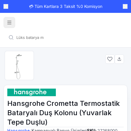
💳 Tüm Kartlara 3 Taksit %0 Komisyon
Hansgrohe Crometta Termostatik
Bataryalı Duş Kolonu (Yuvarlak
Tepe Duşlu)
/
Hansgrohe
Kampanyalı Banyo Ürünleri
SKU
:
27268000