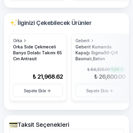
İlginizi Çekebilecek Ürünler
Orka
Geberit
Orka Side Çekmeceli
Geberit Kumanda
Banyo Dolabı Takımı 65
Kapağı Sigma50-Çift
Cm Antrasit
Basmalı,Beton
₺ 64,325.00
%
59
₺ 21,968.62
₺ 26,600.00
Sepete Ekle
Sepete Ekle
Taksit Seçenekleri