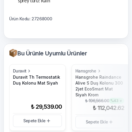
sprey türü: Rain
Ürün Kodu: 27268000
Bu Ürünle Uyumlu Ürünler
Duravit
Hansgrohe
Duravit Th Termostatik
Hansgrohe Raindance
Duş Kolonu Mat Siyah
Alive S Duş Kolonu 300
2jet EcoSmart Mat
Siyah Krom
₺ 196,566.00
%
43
₺ 29,539.00
₺ 112,042.62
Sepete Ekle
Sepete Ekle