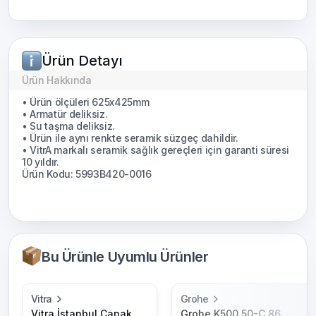
Ürün Detayı
Ürün Hakkında
• Ürün ölçüleri 625x425mm
• Armatür deliksiz.
• Su taşma deliksiz.
• Ürün ile aynı renkte seramik süzgeç dahildir.
• VitrA markalı seramik sağlık gereçleri için garanti süresi
10 yıldır.
Ürün Kodu: 5993B420-0016
Bu Ürünle Uyumlu Ürünler
Vitra
Grohe
Vitra İstanbul Çanak
Grohe K500 50-C 86