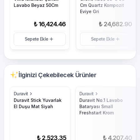
Lavabo Beyaz 50Cm
Cm Quartz Kompozit
Eviye Gri
₺ 16,424.46
₺ 24,682.90
Sepete Ekle
Sepete Ekle
İlginizi Çekebilecek Ürünler
Duravit
Duravit
Duravit Stick Yuvarlak
Duravit No.1 Lavabo
El Duşu Mat Siyah
Bataryası Small
Freshstart Krom
₺ 2,523.35
₺ 4,207.40