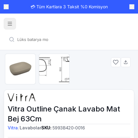
💳 Tüm Kartlara 3 Taksit %0 Komisyon
Vitra Outline Çanak Lavabo Mat
Bej 63Cm
/
Vitra
Lavabolar
SKU
:
5993B420-0016