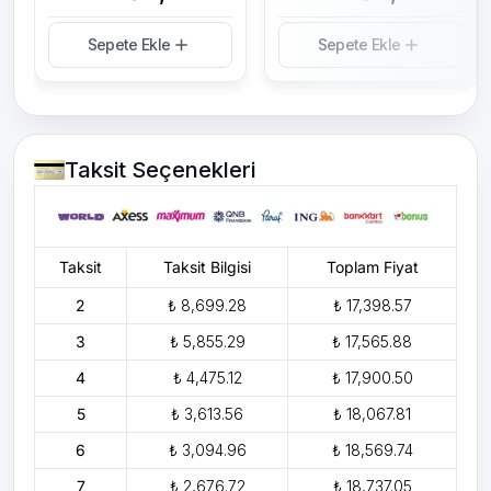
Sepete Ekle
Sepete Ekle
Taksit Seçenekleri
Taksit
Taksit Bilgisi
Toplam Fiyat
2
₺ 8,699.28
₺ 17,398.57
3
₺ 5,855.29
₺ 17,565.88
4
₺ 4,475.12
₺ 17,900.50
5
₺ 3,613.56
₺ 18,067.81
6
₺ 3,094.96
₺ 18,569.74
7
₺ 2,676.72
₺ 18,737.05