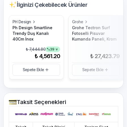
İlginizi Çekebilecek Ürünler
PH Design
Grohe
Ph Design Smartline
Grohe Tectron Surf
Trendy Duş Kanalı
Fotoselli Pisuvar
40Cm İnox
Kumanda Paneli, Krom
₺ 7,444.80
%
39
₺ 4,561.20
₺ 27,423.79
Sepete Ekle
Sepete Ekle
Taksit Seçenekleri