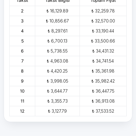
Taksit
Taksit Bilgisi
Toplam Fiyat
2
₺ 16,129.89
₺ 32,259.78
3
₺ 10,856.67
₺ 32,570.00
4
₺ 8,297.61
₺ 33,190.44
5
₺ 6,700.13
₺ 33,500.66
6
₺ 5,738.55
₺ 34,431.32
7
₺ 4,963.08
₺ 34,741.54
8
₺ 4,420.25
₺ 35,361.98
9
₺ 3,998.05
₺ 35,982.42
10
₺ 3,644.77
₺ 36,447.75
11
₺ 3,355.73
₺ 36,913.08
12
₺ 3,127.79
₺ 37,533.52