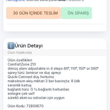
30 GÜN İÇİNDE TESLİM
ÖN SİPARİŞ
Ürün Detayı
Ürün Hakkında
Ürün özellikleri
ComfortZone 210
dönüş alanı adjustable in 4 steps 60°, 110°, 150° or 360°
sprey türü: laminar ve duş spreyi
Quick-Connect duş hortumu
maksimum akış miktarı 3 bar basınçta: 8 l/dk
seramik kartuş
bağlantı türü: G ⅜ bağlantı hortumları
entegre çek valf
sürekli akım su ısıtıcıları için uygun
Ürün Kodu: 72800670