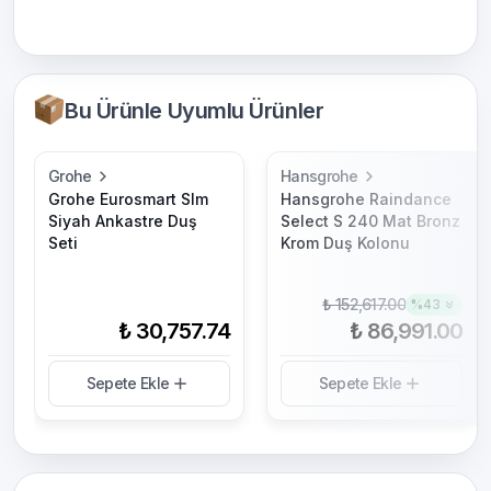
Bu Ürünle Uyumlu Ürünler
Grohe
Hansgrohe
Grohe Eurosmart Slm
Hansgrohe Raindance
Siyah Ankastre Duş
Select S 240 Mat Bronz
Seti
Krom Duş Kolonu
₺ 152,617.00
%
43
₺ 30,757.74
₺ 86,991.00
Sepete Ekle
Sepete Ekle