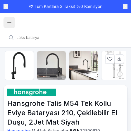
💳 Tüm Kartlara 3 Taksit %0 Komisyon
Hansgrohe Talis M54 Tek Kollu
Eviye Bataryası 210, Çekilebilir El
Duşu, 2Jet Mat Siyah
/
Hansgrohe
Mutfak Bataryaları
SKU
:
72800670