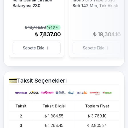
Bataryası 230
Seti 142 Mm, Tek Akışlı
₺ 13,749.60
%
43
₺ 7,837.00
₺ 19,304.16
Sepete Ekle
Sepete Ekle
Taksit Seçenekleri
Taksit
Taksit Bilgisi
Toplam Fiyat
2
₺ 1,884.55
₺ 3,769.10
3
₺ 1,268.45
₺ 3,805.34