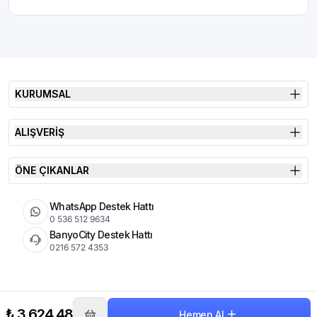
KURUMSAL
ALIŞVERİŞ
ÖNE ÇIKANLAR
WhatsApp Destek Hattı
0 536 512 9634
BanyoCity Destek Hattı
0216 572 4353
KVKK
Çerez Politikası
İade Koşulları
₺ 3,624.48
Hemen Al