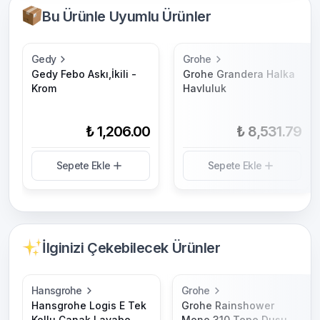
Bu Ürünle Uyumlu Ürünler
Gedy
Grohe
Gedy Febo Askı,İkili -
Grohe Grandera Halka
Krom
Havluluk
₺ 1,206.00
₺ 8,531.79
Sepete Ekle
Sepete Ekle
İlginizi Çekebilecek Ürünler
Hansgrohe
Grohe
Hansgrohe Logis E Tek
Grohe Rainshower
Kollu Çanak Lavabo
Mono 310 Tepe Duşu