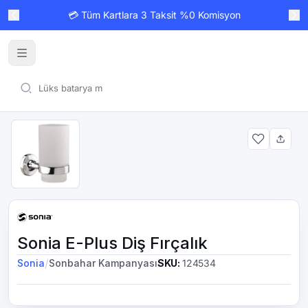
💳 Tüm Kartlara 3 Taksit %0 Komisyon
Sonia E-Plus Diş Fırçalık
/
Sonia
Sonbahar Kampanyası
SKU
:
124534