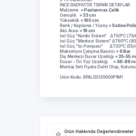
İNCE RADYATÖR TEKNİK DETAYLAR
Malzeme
= Paslanmaz Çelik
Genişlik
= 33 cm
Yükseklik
= 160 cm
Renk / Kaplama / Yüzey
= Satine Poli
Aks Arası
= 18 cm
Isıl Güç "Kombi Sistem" ΔT50°C (75
Isıl Güç "Merkezi Sistem" ΔT60°C (9
Isıl Güç "Isı Pompası" ΔT30°C (55
Maksimum Çalışma Basıncı
= 6 Bar
Diş Merkezi Duvar Uzaklığı
= 35-55 m
Duvar - Ön Yüz Uzaklığı
= 68-88 mm
Montaj Seti Fiyata Dahil Olup, Kutunun
Ürün Kodu: 6PAL03301600P1M1
Ürün Hakkında Değerlendirmeler