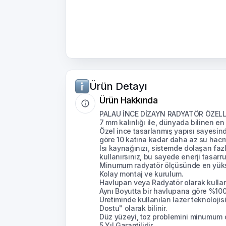
Ürün Detayı
Ürün Hakkında
PALAU İNCE DİZAYN RADYATÖR ÖZELL
7 mm kalınlığı ile, dünyada bilinen e
Özel ince tasarlanmış yapısı sayesin
göre 10 katına kadar daha az su hacmi 
Isı kaynağınızı, sistemde dolaşan faz
kullanırsınız, bu sayede enerji tasarru
Minumum radyatör ölçüsünde en yüksek
Kolay montaj ve kurulum.
Havlupan veya Radyatör olarak kullanı
Aynı Boyutta bir havlupana göre %100
Üretiminde kullanılan lazer teknoloj
Dostu" olarak bilinir.
Düz yüzeyi, toz problemini minumum 
5 Yıl Garantilidir.