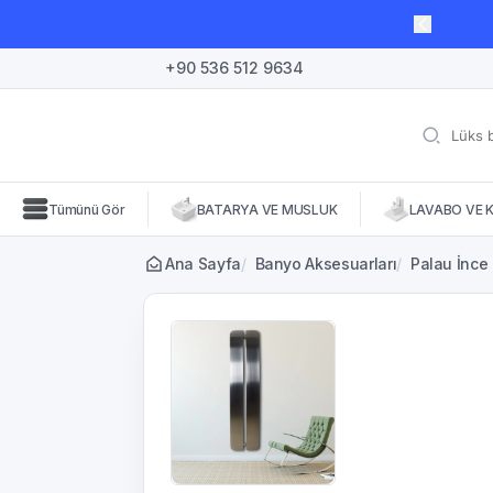
lı süre için geçerli, fırsatları kaçırmayın! 🛒
+90 536 512 9634
Tümünü Gör
BATARYA VE MUSLUK
LAVABO VE 
Ana Sayfa
/
Banyo Aksesuarları
/
Palau İnce