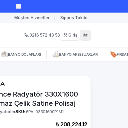
Müşteri Hizmetleri
Sipariş Takibi
0216 572 43 53
Giriş
BANYO DOLAPLARI
BANYO AKSESUARLARI
FIRSA
İnce Radyatör 330X1600
az Çelik Satine Polisaj
yatörler
SKU
:
6PAL03301600P1M1
₺ 208,224.12