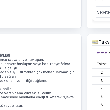
Sepete
Taks
İKLERİ
n ince radyatör ve havlupan.
de, benzer havlupan veya bazı radyatörlere
Taksit
ile çalışır.
ladan suyu ısıtmaktan çok mekanı ısıtmak için
2
fu sağlanır.
 enerji verimliliği sağlanır.
3
4
labilir.
'e varan daha yüksek ısıl verim.
5
isi sayesinde minumum enerji tüketerek "Çevre
6
düzeyde tutar.