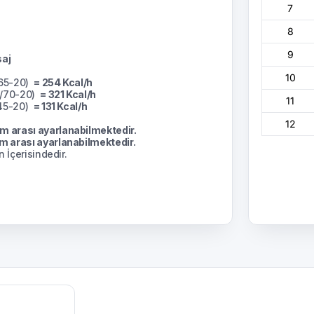
7
8
9
saj
10
/65-20)
= 254 Kcal/h
0/70-20)
= 321 Kcal/h
11
/45-20)
= 131 Kcal/h
12
m arası ayarlanabilmektedir.
 arası ayarlanabilmektedir.
 İçerisindedir.