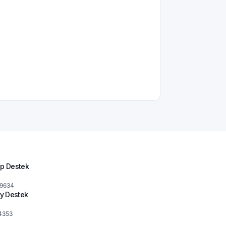
p Destek
 9634
y Destek
4353