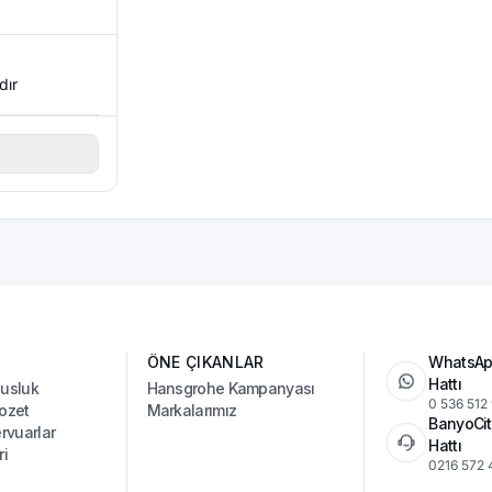
dır
ÖNE ÇIKANLAR
WhatsAp
Hattı
Musluk
Hansgrohe Kampanyası
0 536 512
ozet
Markalarımız
BanyoCit
vuarlar
Hattı
ri
0216 572 