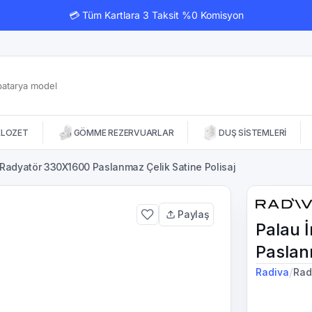
💳 Tüm Kartlara 3 Taksit %0 Komisyon
KLOZET
GÖMME REZERVUARLAR
DUŞ SİSTEMLERİ
 Radyatör 330X1600 Paslanmaz Çelik Satine Polisaj
Paylaş
Palau 
Paslanm
/
Radiva
Rad