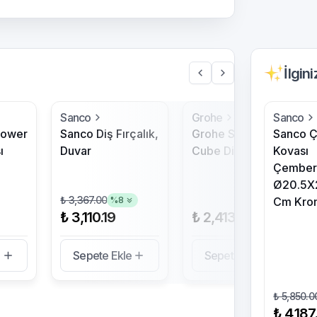
İlgin
Sanco
Grohe
Sanco
hower
Sanco Diş Fırçalık,
Grohe Selection
Sanco 
ı
Duvar
Cube Diş Fırçalık
Kovası
Çemberl
Ø20.5X
₺ 3,367.00
%
8
Cm Kro
₺ 3,110.19
₺ 2,413.45
e
Sepete Ekle
Sepete Ekle
₺ 5,850.0
₺ 4,187