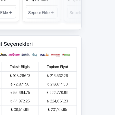
 Ekle
Sepete Ekle
Sepete Ekle
Se
it Seçenekleri
Taksit Bilgisi
Toplam Fiyat
₺ 108,266.13
₺ 216,532.26
₺ 72,871.50
₺ 218,614.50
₺ 55,694.75
₺ 222,778.99
₺ 44,972.25
₺ 224,861.23
₺ 38,517.99
₺ 231,107.95