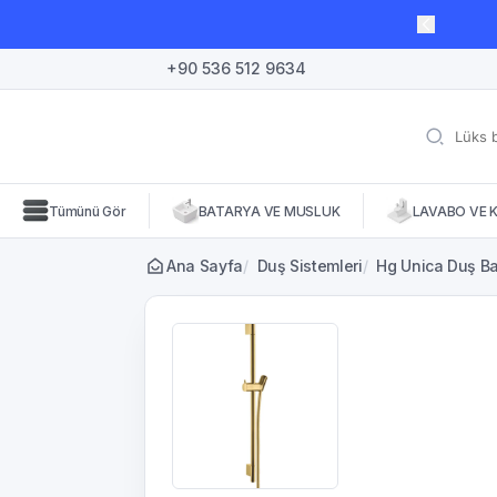
lı süre için geçerli, fırsatları kaçırmayın! 🛒
+90 536 512 9634
Tümünü Gör
BATARYA VE MUSLUK
LAVABO VE 
Ana Sayfa
/
Duş Sistemleri
/
Hg Unica Duş Bar