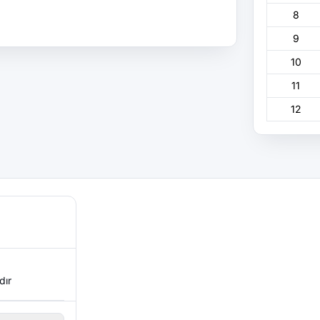
8
9
10
11
12
dır