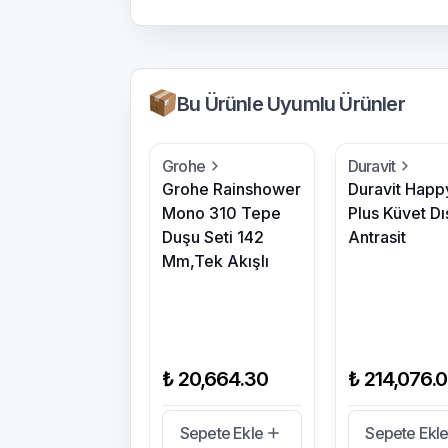
Bu Ürünle Uyumlu Ürünler
Grohe
Duravit
Grohe Rainshower
Duravit Happ
Mono 310 Tepe
Plus Küvet Dı
Duşu Seti 142
Antrasit
Mm,Tek Akışlı
₺ 20,664.30
₺ 214,076.
Sepete Ekle
Sepete Ekl