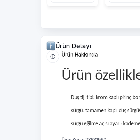
Ürün Detayı
Ürün Hakkında
Ürün özellikl
Duş tiji tipi: krom kaplı pirinç bo
sürgü: tamamen kaplı duş sürgü
sürgü eğilme açısı ayarı: kademe
Ürün Kodu: 28631990