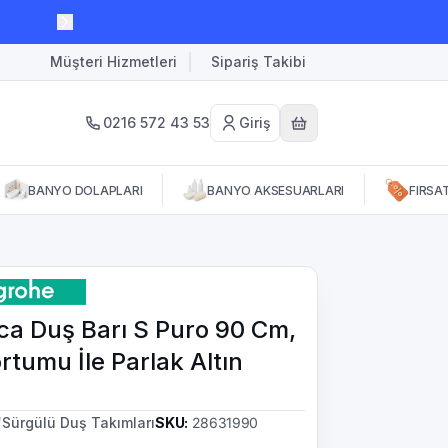
Müşteri Hizmetleri
Sipariş Takibi
0216 572 43 53
Giriş
BANYO DOLAPLARI
BANYO AKSESUARLARI
FIRSA
ca Duş Barı S Puro 90 Cm,
rtumu İle Parlak Altın
/
Sürgülü Duş Takımları
SKU
:
28631990