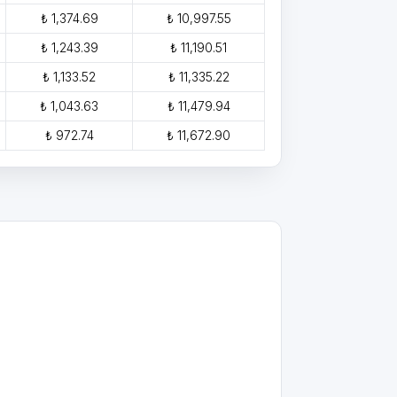
₺ 1,374.69
₺ 10,997.55
₺ 1,243.39
₺ 11,190.51
₺ 1,133.52
₺ 11,335.22
₺ 1,043.63
₺ 11,479.94
₺ 972.74
₺ 11,672.90