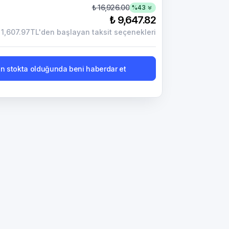
₺ 16,926.00
%
43
₺ 9,647.82
1,607.97TL'den başlayan taksit seçenekleri
n stokta olduğunda beni haberdar et