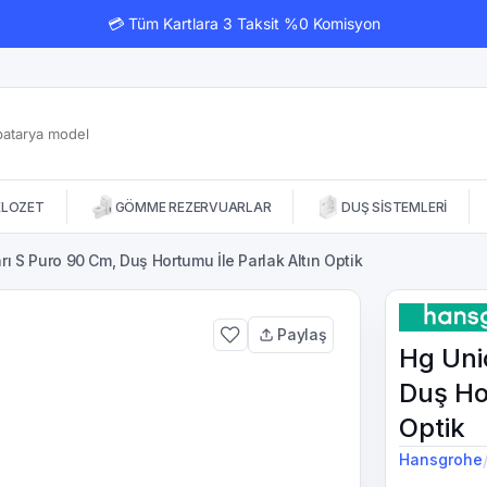
💳 Tüm Kartlara 3 Taksit %0 Komisyon
KLOZET
GÖMME REZERVUARLAR
DUŞ SİSTEMLERİ
ı S Puro 90 Cm, Duş Hortumu İle Parlak Altın Optik
Paylaş
Hg Uni
Duş Ho
Optik
Hansgrohe