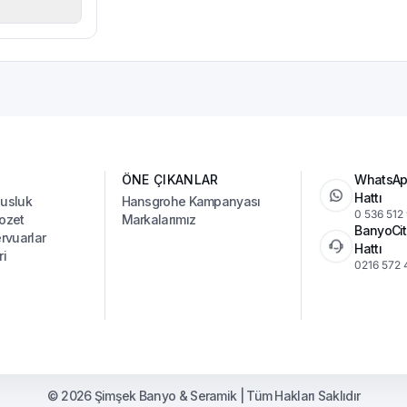
ÖNE ÇIKANLAR
WhatsAp
Hattı
Musluk
Hansgrohe Kampanyası
0 536 512
ozet
Markalarımız
BanyoCit
vuarlar
Hattı
ri
0216 572 
© 2026 Şimşek Banyo & Seramik | Tüm Hakları Saklıdır