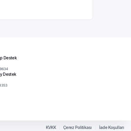
p Destek
 9634
y Destek
4353
KVKK
Çerez Politikası
İade Koşulları