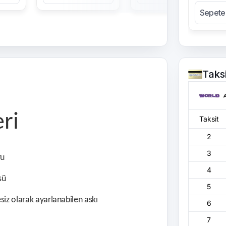
Sepete
Taks
eri
Taksit
2
3
ru
4
sü
5
siz olarak ayarlanabilen askı
6
7