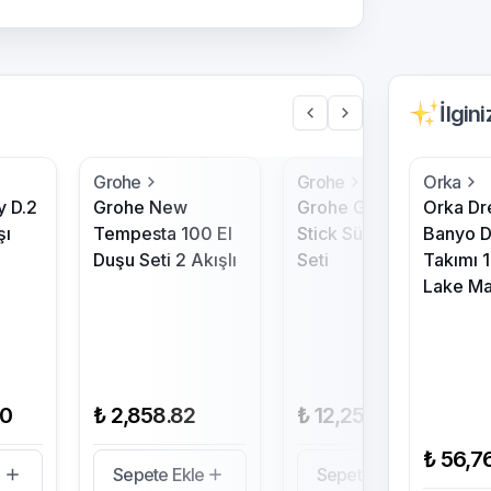
İlgin
Grohe
Grohe
Orka
y D.2
Grohe New
Grohe Grandera
Orka D
şı
Tempesta 100 El
Stick Sürgülü Duş
Banyo D
Duşu Seti 2 Akışlı
Seti
Takımı 
Lake Ma
00
₺ 2,858.82
₺ 12,251.57
₺ 56,7
e
Sepete Ekle
Sepete Ekle