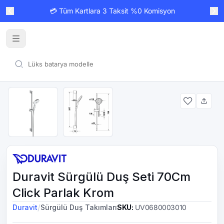
💳 Tüm Kartlara 3 Taksit %0 Komisyon
Duravit Sürgülü Duş Seti 70Cm
Click Parlak Krom
/
Duravit
Sürgülü Duş Takımları
SKU
:
UV0680003010