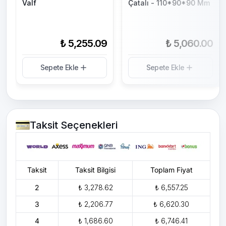
Valf
Çatalı - 110*90*90 Mm
₺ 5,255.09
₺ 5,060.00
Sepete Ekle
Sepete Ekle
Taksit Seçenekleri
Taksit
Taksit Bilgisi
Toplam Fiyat
2
₺ 3,278.62
₺ 6,557.25
3
₺ 2,206.77
₺ 6,620.30
4
₺ 1,686.60
₺ 6,746.41