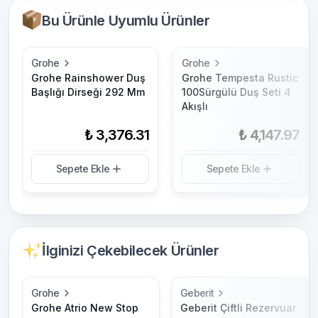
Bu Ürünle Uyumlu Ürünler
Grohe
Grohe
Grohe Rainshower Duş
Grohe Tempesta Rustic
Başlığı Dirseği 292 Mm
100Sürgülü Duş Seti 4
Akışlı
₺ 3,376.31
₺ 4,147.97
Sepete Ekle
Sepete Ekle
İlginizi Çekebilecek Ürünler
Grohe
Geberit
Grohe Atrio New Stop
Geberit Çiftli Rezervuar