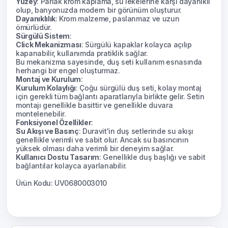
Yüzey
: Parlak krom kaplama, su lekelerine karşı dayanıklı
olup, banyonuzda modern bir görünüm oluşturur.
Dayanıklılık
: Krom malzeme, paslanmaz ve uzun
ömürlüdür.
Sürgülü Sistem
:
Click Mekanizması
: Sürgülü kapaklar kolayca açılıp
kapanabilir, kullanımda pratiklik sağlar.
Bu mekanizma sayesinde, duş seti kullanım esnasında
herhangi bir engel oluşturmaz.
Montaj ve Kurulum
:
Kurulum Kolaylığı
: Çoğu sürgülü duş seti, kolay montaj
için gerekli tüm bağlantı aparatlarıyla birlikte gelir. Setin
montajı genellikle basittir ve genellikle duvara
montelenebilir.
Fonksiyonel Özellikler
:
Su Akışı ve Basınç
: Duravit'in duş setlerinde su akışı
genellikle verimli ve sabit olur. Ancak su basıncının
yüksek olması daha verimli bir deneyim sağlar.
Kullanıcı Dostu Tasarım
: Genellikle duş başlığı ve sabit
bağlantılar kolayca ayarlanabilir.
Ürün Kodu: UV0680003010