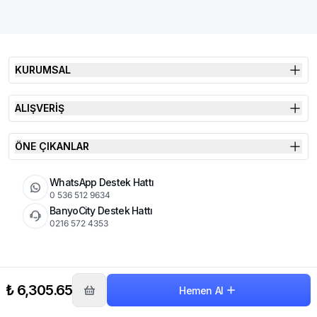
KURUMSAL
ALIŞVERİŞ
ÖNE ÇIKANLAR
WhatsApp Destek Hattı
0 536 512 9634
BanyoCity Destek Hattı
0216 572 4353
KVKK
Çerez Politikası
İade Koşulları
₺ 6,305.65
Hemen Al
© 2026 Şimşek Banyo & Seramik | Tüm Hakları Saklıdır