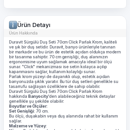
Ürün Detayı
Ürün Hakkında
Duravit Sürgülü Duş Seti 70cm Click Parlak Krom, kaliteli
ve şık bir duş setidir. Duravit, banyo ürünleriyle tanınan
bir markadır ve bu ürün de estetik açıdan oldukça modern
bir tasarıma sahiptir. 70 cm genişliği, duş alanınızın
ergonomisine uyum sağlamak amacıyla ideal bir ölçü
sunar. "Click" mekanizması ise setin kolayca açılıp
kapanmasını sağlar, kullanım kolaylığı sunar.
Parlak krom yüzeyi de dayanıklı olup, estetik açıdan
banyonuzda şıklık yaratır. Bu tür duş setleri genellikle su
tasarrufu sağlayan özelliklere de sahip olabilir.
Duravit Sürgülü Duş Seti 70cm Click Parlak Krom
hakkında
Banyocity
'den alabileceğiniz teknik detaylar
genellikle şu şekilde olabilir:
Boyutlar ve Ölçüler
:
Set Genişliği
: 70 cm.
Bu ölçü, duşakabin veya duş alanında rahat bir kullanım
sağlar.
Malzeme ve Yüzey
: