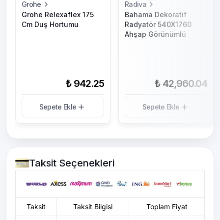
Grohe
Radiva
Grohe Relexaflex 175
Bahama Dekoratif
Cm Duş Hortumu
Radyatör 540X1760
Ahşap Görünümlü
₺ 942.25
₺ 42,960.04
Sepete Ekle
Sepete Ekle
Taksit Seçenekleri
Taksit
Taksit Bilgisi
Toplam Fiyat