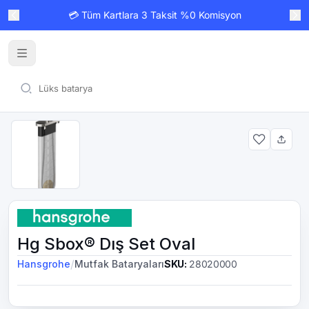
💳 Tüm Kartlara 3 Taksit %0 Komisyon
Hg Sbox® Dış Set Oval
/
Hansgrohe
Mutfak Bataryaları
SKU
:
28020000