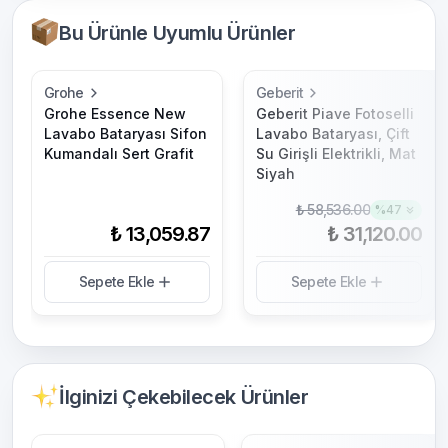
Bu Ürünle Uyumlu Ürünler
Grohe
Geberit
Grohe Essence New
Geberit Piave Fotoselli
Lavabo Bataryası Sifon
Lavabo Bataryası, Çift
Kumandalı Sert Grafit
Su Girişli Elektrikli, Mat
Siyah
₺ 58,536.00
%
47
₺ 13,059.87
₺ 31,120.00
Sepete Ekle
Sepete Ekle
İlginizi Çekebilecek Ürünler