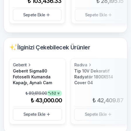
₺ 103,436.33
₺ 28,195.15
Sepete Ekle
Sepete Ekle
İlginizi Çekebilecek Ürünler
Geberit
Radiva
Geberit Sigma80
Tip 10V Dekoratif
Fotoselli Kumanda
Radyatör 1800X514
Kapağı, Aynalı Cam
Cover 04
₺ 89,619.00
%
52
₺ 43,000.00
₺ 42,409.87
Sepete Ekle
Sepete Ekle