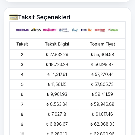
Taksit Seçenekleri
Taksit
Taksit Bilgisi
Toplam Fiyat
2
₺ 27,832.29
₺ 55,664.58
3
₺ 18,733.29
₺ 56,199.87
4
₺ 14,317.61
₺ 57,270.44
5
₺ 11,561.15
₺ 57,805.73
6
₺ 9,901.93
₺ 59,411.59
7
₺ 8,563.84
₺ 59,946.88
8
₺ 7,627.18
₺ 61,017.46
9
₺ 6,898.67
₺ 62,088.03
10
₺ 6,289.10
₺ 62,890.96