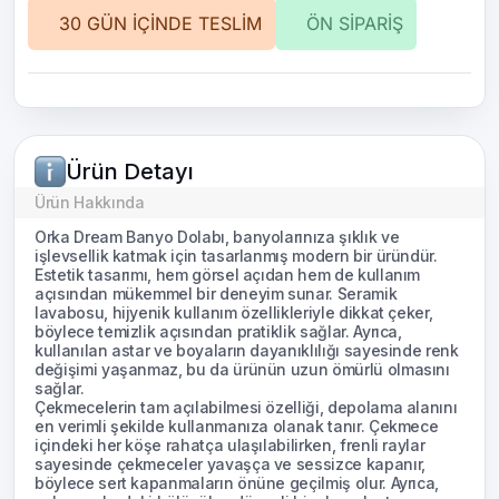
30 GÜN İÇİNDE TESLİM
ÖN SİPARİŞ
Ürün Detayı
Ürün Hakkında
Orka Dream Banyo Dolabı, banyolarınıza şıklık ve
işlevsellik katmak için tasarlanmış modern bir üründür.
Estetik tasarımı, hem görsel açıdan hem de kullanım
açısından mükemmel bir deneyim sunar. Seramik
lavabosu, hijyenik kullanım özellikleriyle dikkat çeker,
böylece temizlik açısından pratiklik sağlar. Ayrıca,
kullanılan astar ve boyaların dayanıklılığı sayesinde renk
değişimi yaşanmaz, bu da ürünün uzun ömürlü olmasını
sağlar.
Çekmecelerin tam açılabilmesi özelliği, depolama alanını
en verimli şekilde kullanmanıza olanak tanır. Çekmece
içindeki her köşe rahatça ulaşılabilirken, frenli raylar
sayesinde çekmeceler yavaşça ve sessizce kapanır,
böylece sert kapanmaların önüne geçilmiş olur. Ayrıca,