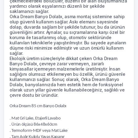
çekmecelerdeki bölücüler, düzenli bir alan oluşturmanıza
yardımcı olarak eşyalarınızı düzenli bir şekilde
saklamanızı sağlar.
Orka Dream Banyo Dolabı, asma montaj sistemine sahip
olup güvenli kullanım sağlar. Askı elemanı sayesinde
dolap, duvarda sağlam bir şekilde tutunur, bu da ürünün
güvenliğini artırır. Aynalar, su sıçramalarına karşı özel bir
koruma ile tasarlanmış olup, otomotiv sektöründe
kullanılan tekniklerle yapıştırılmıştır. Bu sayede aynaların
düşme riski minimize edilmiştir ve uzun ömürlü kullanım
sağlar.
Ekolojik üretim süreçleriyle dikkat çeken Orka Dream
Banyo Dolabı, çevreye zarar vermeyen, zararlı
kimyasallar içermeyen malzemelerle üretilmiştir. İnsan
sağlığını olumsuz etkilemeyen bu özellik, ürünü güvenle
kullanmanızı sağlar. Sonuç olarak, Orka Dream Banyo
Dolabı, banyolarınızda hem estetik hem de fonksiyonel
olarak uzun yıllar güvenle kullanabileceğiniz, sağlıklı ve
çevre dostu bir üründür.
Orka Dream 85 cm Banyo Dolabı
. Mat Gri Lake, Etajerli Lavabo
. Ürün ölçüsü 86x48x60cm
. Termoform-MDF veya Mat Lake
. Tam Açılır Kulplu Yavaş Kapanır