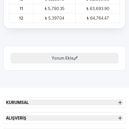
11
₺ 5,790.35
₺ 63,693.90
12
₺ 5,397.04
₺ 64,764.47
Yorum Ekle
KURUMSAL
ALIŞVERİŞ