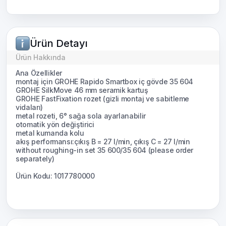
Ürün Detayı
Ürün Hakkında
Ana Özellikler
montaj için GROHE Rapido Smartbox iç gövde 35 604
GROHE SilkMove 46 mm seramik kartuş
GROHE FastFixation rozet (gizli montaj ve sabitleme
vidaları)
metal rozeti, 6° sağa sola ayarlanabilir
otomatik yön değiştirici
metal kumanda kolu
akış performansı:çıkış B = 27 l/min, çıkış C = 27 l/min
without roughing-in set 35 600/35 604 (please order
separately)
Ürün Kodu: 1017780000