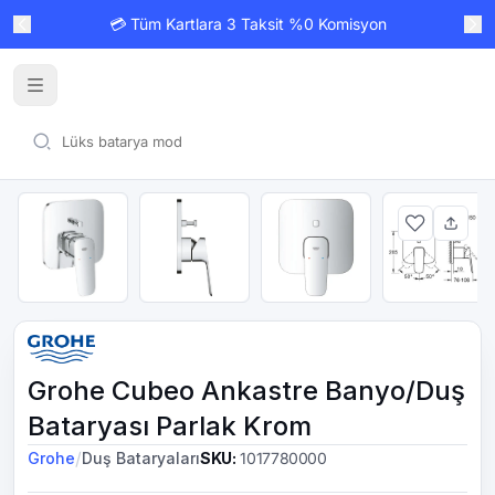
💳 Tüm Kartlara 3 Taksit %0 Komisyon
Grohe Cubeo Ankastre Banyo/Duş
Bataryası Parlak Krom
/
Grohe
Duş Bataryaları
SKU
:
1017780000