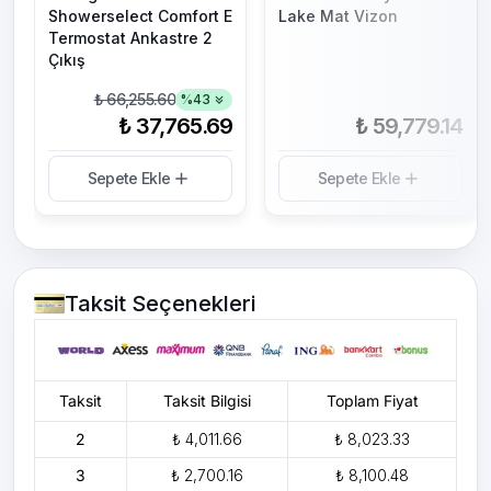
Showerselect Comfort E
Lake Mat Vizon
Termostat Ankastre 2
Çıkış
₺ 66,255.60
%
43
₺ 37,765.69
₺ 59,779.14
Sepete Ekle
Sepete Ekle
Taksit Seçenekleri
Taksit
Taksit Bilgisi
Toplam Fiyat
2
₺ 4,011.66
₺ 8,023.33
3
₺ 2,700.16
₺ 8,100.48