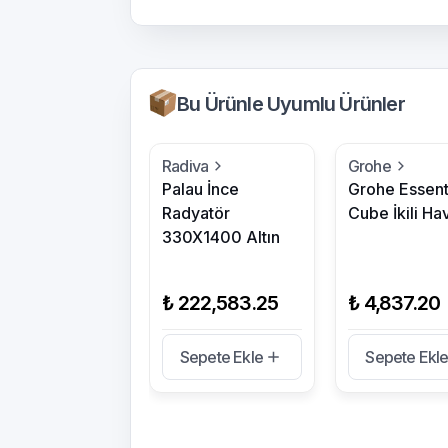
Bu Ürünle Uyumlu Ürünler
Radiva
Grohe
Palau İnce
Grohe Essent
Radyatör
Cube İkili Ha
330X1400 Altın
₺ 222,583.25
₺ 4,837.20
Sepete Ekle
Sepete Ekl