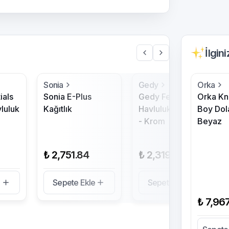
İlgin
Sonia
Gedy
Orka
ials
Sonia E-Plus
Gedy Febo
Orka Kn
vluluk
Kağıtlık
Havluluk,Uzun,35Cm
Boy Dol
- Krom
Beyaz
₺ 2,751.84
₺ 2,319.60
e
Sepete Ekle
Sepete Ekle
₺ 7,96