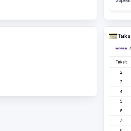
Sepete
Taks
Taksit
2
3
4
5
6
7
8