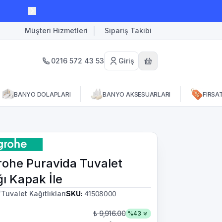
Müşteri Hizmetleri
Sipariş Takibi
0216 572 43 53
Giriş
BANYO DOLAPLARI
BANYO AKSESUARLARI
FIRSA
ohe Puravida Tuvalet
ğı Kapak İle
/
Tuvalet Kağıtlıkları
SKU
:
41508000
₺ 9,916.00
%
43