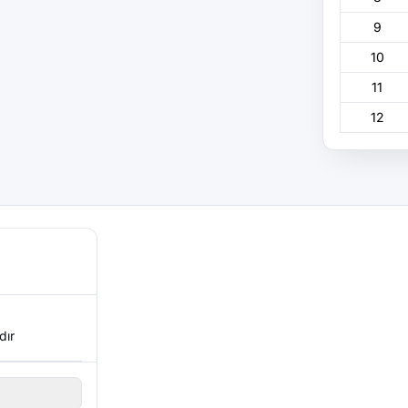
9
10
11
12
dır