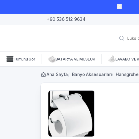
lı süre için geçerli, fırsatları kaçırmayın! 🛒
+90 536 512 9634
Tümünü Gör
BATARYA VE MUSLUK
LAVABO VE 
Ana Sayfa
/
Banyo Aksesuarları
/
Hansgrohe P