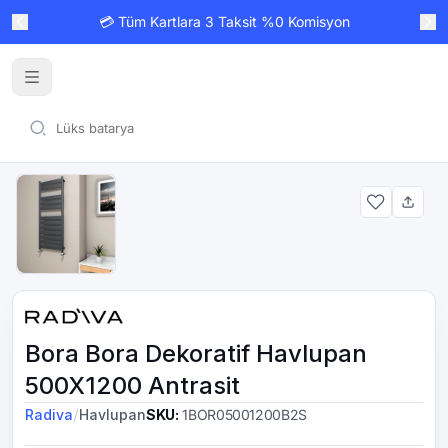
💳 Tüm Kartlara 3 Taksit %0 Komisyon
Bora Bora Dekoratif Havlupan
500X1200 Antrasit
/
Radiva
Havlupan
SKU
:
1BOR05001200B2S