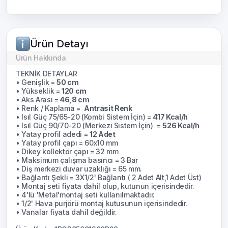
Ürün Detayı
Ürün Hakkında
TEKNİK DETAYLAR
• Genişlik =
50 cm
• Yükseklik =
120 cm
• Aks Arası =
46,8 cm
• Renk / Kaplama =
Antrasit Renk
• Isıl Güç 75/65-20 (Kombi Sistem İçin) =
417 Kcal/h
• Isıl Güç 90/70-20 (Merkezi Sistem İçin) =
526 Kcal/h
• Yatay profil adedi =
12 Adet
• Yatay profil çapı = 60x10 mm
• Dikey kollektör çapı = 32 mm
• Maksimum çalışma basıncı = 3 Bar
• Diş merkezi duvar uzaklığı = 65 mm.
• Bağlantı Şekli = 3X1/2' Bağlantı ( 2 Adet Alt,1 Adet Üst)
• Montaj seti fiyata dahil olup, kutunun içerisindedir.
• 4'lü 'Metal'montaj seti kullanılmaktadır.
• 1/2' Hava purjörü montaj kutusunun içerisindedir.
• Vanalar fiyata dahil değildir.