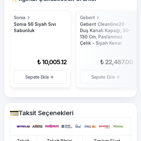
Sonia
Geberit
Sonia S6 Siyah Sıvı
Geberit Cleanline20
Sabunluk
Duş Kanalı Kapağı, 30-
130 Cm, Paslanmaz
Çelik - Siyah Kenar
₺ 10,005.12
₺ 22,487.00
Sepete Ekle
Sepete Ekle
Taksit Seçenekleri
Taksit
Taksit Bilgisi
Toplam Fiyat