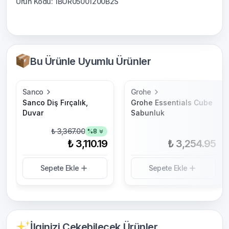
Ürün Kodu: 1BOR05001200B2S
Bu Ürünle Uyumlu Ürünler
Sanco
Grohe
Sanco Diş Fırçalık,
Grohe Essentials Cube
Duvar
Sabunluk
₺ 3,367.00
%
8
₺ 3,110.19
₺ 3,254.95
Sepete Ekle
Sepete Ekle
İlginizi Çekebilecek Ürünler