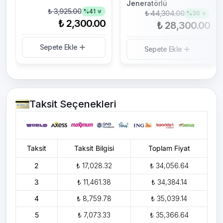
Jeneratörlü
₺ 3,925.00
%
41
₺ 44,304.00
%
36
₺ 2,300.00
₺ 28,300.00
Sepete Ekle
Sepete Ekle
Taksit Seçenekleri
Taksit
Taksit Bilgisi
Toplam Fiyat
2
₺ 17,028.32
₺ 34,056.64
3
₺ 11,461.38
₺ 34,384.14
4
₺ 8,759.78
₺ 35,039.14
5
₺ 7,073.33
₺ 35,366.64