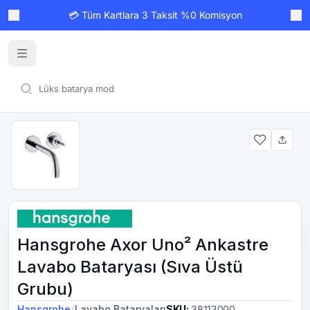
💳 Tüm Kartlara 3 Taksit %0 Komisyon
Hansgrohe Axor Uno² Ankastre
Lavabo Bataryası (Sıva Üstü
Grubu)
/
Hansgrohe
Lavabo Bataryaları
SKU
:
38113000