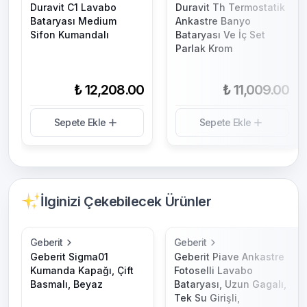
Duravit C1 Lavabo
Duravit Th Termostatik
Bataryası Medium
Ankastre Banyo
Sifon Kumandalı
Bataryası Ve İç Set
Parlak Krom
₺ 12,208.00
₺ 11,009.00
Sepete Ekle
Sepete Ekle
İlginizi Çekebilecek Ürünler
Geberit
Geberit
Geberit Sigma01
Geberit Piave Ankastre
Kumanda Kapağı, Çift
Fotoselli Lavabo
Basmalı, Beyaz
Bataryası, Uzun Gagalı,
Tek Su Girişli,