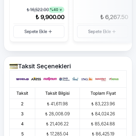
₺ 16,522.00
%
40
₺ 9,900.00
₺ 6,267.50
Sepete Ekle
Sepete Ekle
Taksit Seçenekleri
Taksit
Taksit Bilgisi
Toplam Fiyat
2
₺ 41,611.98
₺ 83,223.96
3
₺ 28,008.09
₺ 84,024.26
4
₺ 21,406.22
₺ 85,624.88
5
₺ 17,285.04
₺ 86,425.19