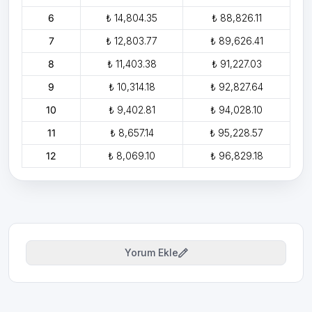
6
₺ 14,804.35
₺ 88,826.11
7
₺ 12,803.77
₺ 89,626.41
8
₺ 11,403.38
₺ 91,227.03
9
₺ 10,314.18
₺ 92,827.64
10
₺ 9,402.81
₺ 94,028.10
11
₺ 8,657.14
₺ 95,228.57
12
₺ 8,069.10
₺ 96,829.18
Yorum Ekle