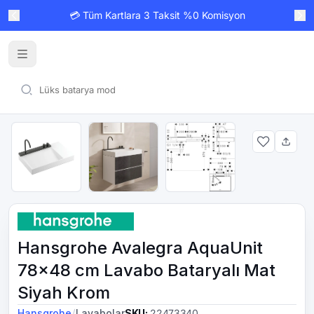
💳 Tüm Kartlara 3 Taksit %0 Komisyon
Hansgrohe Avalegra AquaUnit
78x48 cm Lavabo Bataryalı Mat
Siyah Krom
/
Hansgrohe
Lavabolar
SKU
:
22473340