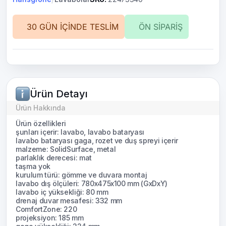
30 GÜN İÇİNDE TESLİM
ÖN SİPARİŞ
Ürün Detayı
Ürün Hakkında
Ürün özellikleri
şunları içerir: lavabo, lavabo bataryası
lavabo bataryası gaga, rozet ve duş spreyi içerir
malzeme: SolidSurface, metal
parlaklık derecesi: mat
taşma yok
kurulum türü: gömme ve duvara montaj
lavabo dış ölçüleri: 780x475x100 mm (GxDxY)
lavabo iç yüksekliği: 80 mm
drenaj duvar mesafesi: 332 mm
ComfortZone: 220
projeksiyon: 185 mm