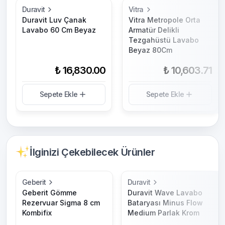
Duravit
Vitra
Duravit Luv Çanak
Vitra Metropole Orta
Lavabo 60 Cm Beyaz
Armatür Delikli
Tezgahüstü Lavabo
Beyaz 80Cm
₺ 16,830.00
₺ 10,603.71
Sepete Ekle
Sepete Ekle
İlginizi Çekebilecek Ürünler
Geberit
Duravit
Geberit Gömme
Duravit Wave Lavabo
Rezervuar Sigma 8 cm
Bataryası Minus Flow
Kombifix
Medium Parlak Krom