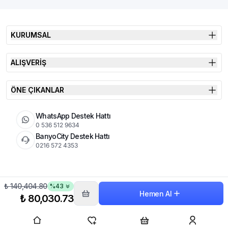
KURUMSAL
ALIŞVERİŞ
ÖNE ÇIKANLAR
WhatsApp Destek Hattı
0 536 512 9634
BanyoCity Destek Hattı
0216 572 4353
₺ 140,404.80
%
43
KVKK
Çerez Politikası
İade Koşulları
Hemen Al
© 2026 Şimşek Banyo & Seramik | Tüm Hakları Saklıdır
₺ 80,030.73