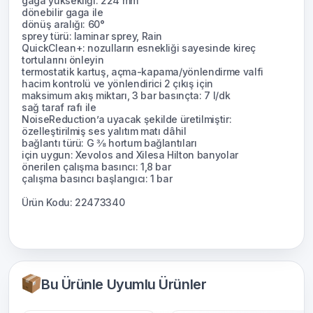
gaga yüksekliği: 224 mm
dönebilir gaga ile
dönüş aralığı: 60°
sprey türü: laminar sprey, Rain
QuickClean+: nozulların esnekliği sayesinde kireç
tortularını önleyin
termostatik kartuş, açma-kapama/yönlendirme valfi
hacim kontrolü ve yönlendirici 2 çıkış için
maksimum akış miktarı, 3 bar basınçta: 7 l/dk
sağ taraf rafı ile
NoiseReduction’a uyacak şekilde üretilmiştir:
özelleştirilmiş ses yalıtım matı dâhil
bağlantı türü: G ⅜ hortum bağlantıları
için uygun: Xevolos and Xilesa Hilton banyolar
önerilen çalışma basıncı: 1,8 bar
çalışma basıncı başlangıcı: 1 bar
Ürün Kodu: 22473340
Bu Ürünle Uyumlu Ürünler