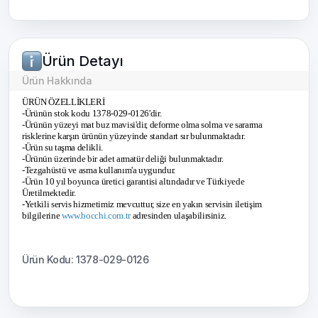
Ürün Detayı
Ürün Hakkında
ÜRÜN ÖZELLİKLERİ
-Ürünün stok kodu 1378-029-0126'dir.
-Ürünün yüzeyi mat buz mavisi'dir, deforme olma solma ve sararma
risklerine karşın ürünün yüzeyinde standart sır bulunmaktadır.
-Ürün su taşma delikli.
-Ürünün üzerinde bir adet armatür deliği bulunmaktadır.
-Tezgahüstü ve asma kullanım'a uygundur.
-Ürün 10 yıl boyunca üretici garantisi altındadır ve Türkiyede
Üretilmektedir.
-Yetkili servis hizmetimiz mevcuttur, size en yakın servisin iletişim
bilgilerine
www.bocchi.com.tr
adresinden ulaşabilirsiniz.
Ürün Kodu: 1378-029-0126