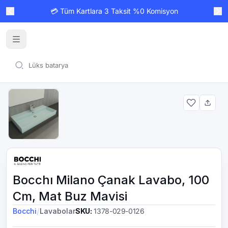
💳 Tüm Kartlara 3 Taksit %0 Komisyon
Bocchı Milano Çanak Lavabo, 100
Cm, Mat Buz Mavisi
/
Bocchi
Lavabolar
SKU
:
1378-029-0126