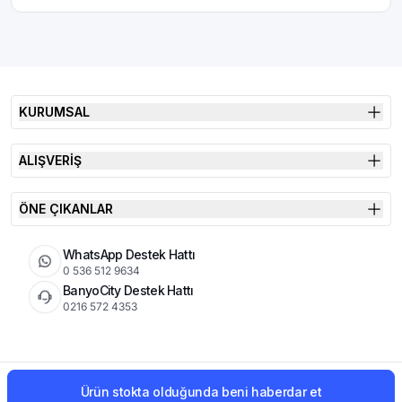
KURUMSAL
ALIŞVERİŞ
ÖNE ÇIKANLAR
WhatsApp Destek Hattı
0 536 512 9634
BanyoCity Destek Hattı
0216 572 4353
KVKK
Çerez Politikası
İade Koşulları
Ürün stokta olduğunda beni haberdar et
© 2026 Şimşek Banyo & Seramik | Tüm Hakları Saklıdır