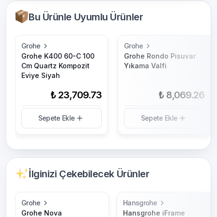
Bu Ürünle Uyumlu Ürünler
Grohe
Grohe
Grohe K400 60-C 100
Grohe Rondo Pisuvar
Cm Quartz Kompozit
Yıkama Valfi
Eviye Siyah
₺ 23,709.73
₺ 8,069.26
Sepete Ekle
Sepete Ekle
İlginizi Çekebilecek Ürünler
Grohe
Hansgrohe
Grohe Nova
Hansgrohe iFrame