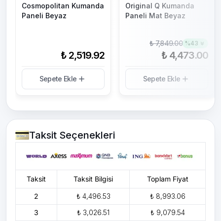
Cosmopolitan Kumanda
Original Q Kumanda
Paneli Beyaz
Paneli Mat Beyaz
₺ 7,849.00
%
43
₺ 2,519.92
₺ 4,473.00
Sepete Ekle
Sepete Ekle
Taksit Seçenekleri
Taksit
Taksit Bilgisi
Toplam Fiyat
2
₺ 4,496.53
₺ 8,993.06
3
₺ 3,026.51
₺ 9,079.54