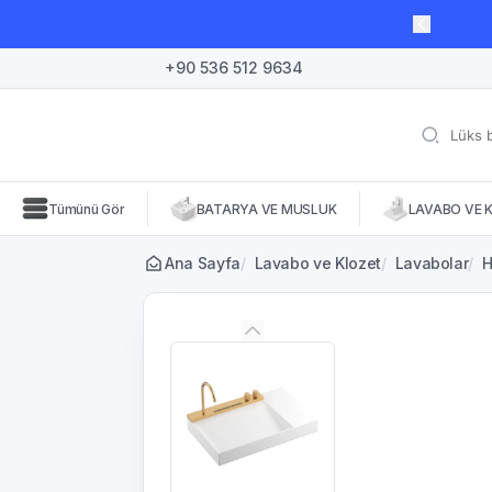
lı süre için geçerli, fırsatları kaçırmayın! 🛒
+90 536 512 9634
Tümünü Gör
BATARYA VE MUSLUK
LAVABO VE 
Ana Sayfa
/
Lavabo ve Klozet
/
Lavabolar
/
H