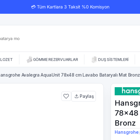
💳 Tüm Kartlara 3 Taksit %0 Komisyon
KLOZET
GÖMME REZERVUARLAR
DUŞ SİSTEMLERİ
ansgrohe Avalegra AquaUnit 78x48 cm Lavabo Bataryalı Mat Bron
Paylaş
Hansgr
78x48 
Bronz
Hansgrohe