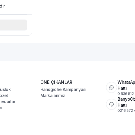
dır
ÖNE ÇIKANLAR
WhatsAp
Hattı
Musluk
Hansgrohe Kampanyası
0 536 512
ozet
Markalarımız
BanyoCit
vuarlar
Hattı
ri
0216 572 