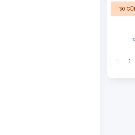
30 GÜ
1