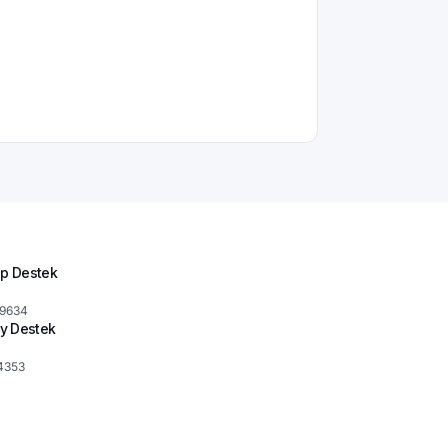
p Destek
 9634
y Destek
4353