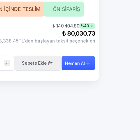
N İÇİNDE TESLİM
ÖN SİPARİŞ
₺ 140,404.80
%
43
₺ 80,030.73
3,338.45TL'den başlayan taksit seçenekleri
Sepete Ekle
Hemen Al