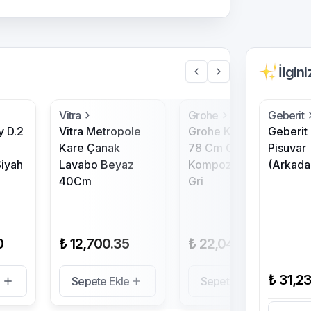
İlgin
Vitra
Grohe
Geberit
y D.2
Vitra Metropole
Grohe K400 50-C
Geberit
Kare Çanak
78 Cm Quartz
Pisuvar
iyah
Lavabo Beyaz
Kompozit Eviye
(Arkadan
40Cm
Gri
0
₺ 12,700.35
₺ 22,040.47
₺ 31,2
e
Sepete Ekle
Sepete Ekle