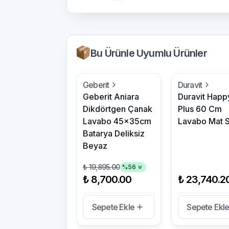
Bu Ürünle Uyumlu Ürünler
Geberit
Duravit
Geberit Aniara
Duravit Happ
Dikdörtgen Çanak
Plus 60 Cm
Lavabo 45x35cm
Lavabo Mat S
Batarya Deliksiz
Beyaz
₺ 19,895.00
%
56
₺ 8,700.00
₺ 23,740.2
Sepete Ekle
Sepete Ekl