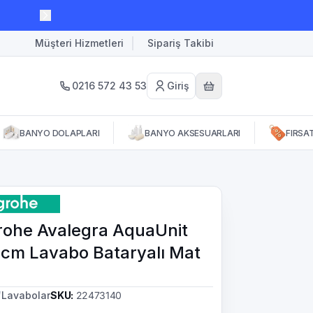
Müşteri Hizmetleri
Sipariş Takibi
0216 572 43 53
Giriş
BANYO DOLAPLARI
BANYO AKSESUARLARI
FIRSA
z
ohe Avalegra AquaUnit
cm Lavabo Bataryalı Mat
/
Lavabolar
SKU
:
22473140