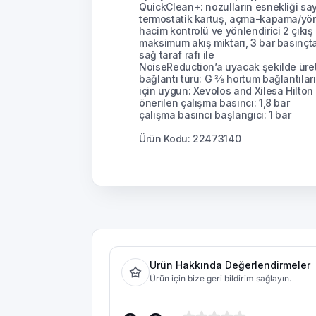
QuickClean+: nozulların esnekliği say
termostatik kartuş, açma-kapama/yön
hacim kontrolü ve yönlendirici 2 çıkış 
maksimum akış miktarı, 3 bar basınçta
sağ taraf rafı ile
NoiseReduction’a uyacak şekilde üretilm
bağlantı türü: G ⅜ hortum bağlantıları
için uygun: Xevolos and Xilesa Hilton
önerilen çalışma basıncı: 1,8 bar
çalışma basıncı başlangıcı: 1 bar
Ürün Kodu: 22473140
Ürün Hakkında Değerlendirmeler
Ürün için bize geri bildirim sağlayın.