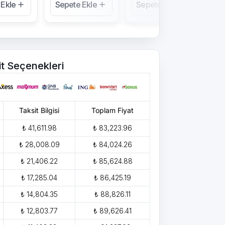
 Ekle
Sepete Ekle
Sepete Ekle
Se
it Seçenekleri
Taksit Bilgisi
Toplam Fiyat
₺ 41,611.98
₺ 83,223.96
₺ 28,008.09
₺ 84,024.26
₺ 21,406.22
₺ 85,624.88
₺ 17,285.04
₺ 86,425.19
₺ 14,804.35
₺ 88,826.11
₺ 12,803.77
₺ 89,626.41