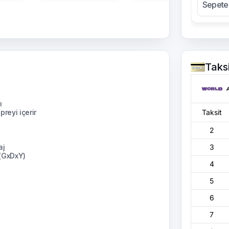
Sepete
Taks
ı
reyi içerir
Taksit
2
aj
3
 (GxDxY)
4
5
6
7