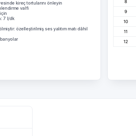
8
esinde kireç tortularını önleyin
lendirme valfi
9
için
: 7 l/dk
10
iştir: özelleştirilmiş ses yalıtım matı dâhil
11
 banyolar
12