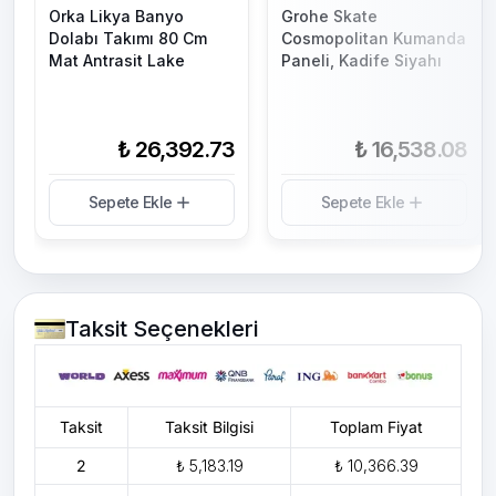
Orka Likya Banyo
Grohe Skate
Dolabı Takımı 80 Cm
Cosmopolitan Kumanda
Mat Antrasit Lake
Paneli, Kadife Siyahı
₺ 26,392.73
₺ 16,538.08
Sepete Ekle
Sepete Ekle
Taksit Seçenekleri
Taksit
Taksit Bilgisi
Toplam Fiyat
2
₺ 5,183.19
₺ 10,366.39