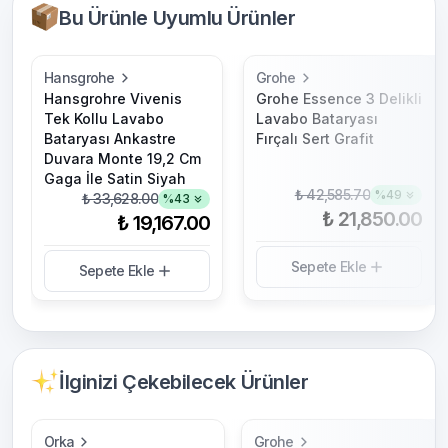
Bu Ürünle Uyumlu Ürünler
Hansgrohe
Grohe
Hansgrohre Vivenis
Grohe Essence 3 Delikli
Tek Kollu Lavabo
Lavabo Bataryası
Bataryası Ankastre
Fırçalı Sert Grafit
Duvara Monte 19,2 Cm
Gaga İle Satin Siyah
₺ 42,585.70
%
49
₺ 33,628.00
%
43
₺ 21,850.00
₺ 19,167.00
Sepete Ekle
Sepete Ekle
İlginizi Çekebilecek Ürünler
Orka
Grohe