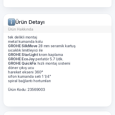
Ürün Detayı
Ürün Hakkında
tek delikli montaj
metal kumanda kolu
GROHE SilkMove
28 mm seramik kartuş
sıcaklık limitleyici ile
GROHE StarLight
krom kaplama
GROHE EcoJoy
perlatör 5.7 l/dk.
GROHE QuickFix
hızlı montaj sistemi
döner çıkış ucu
hareket ekseni 360°
sifon kumanda seti 1 1/4"
spiral bağlantı hortumları
Ürün Kodu: 23569003