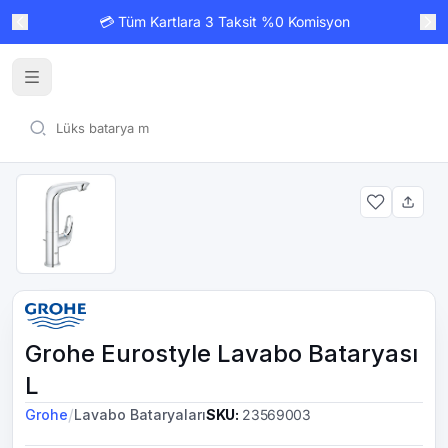
💳 Tüm Kartlara 3 Taksit %0 Komisyon
Grohe Eurostyle Lavabo Bataryası
L
/
Grohe
Lavabo Bataryaları
SKU
:
23569003