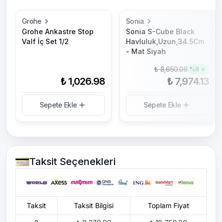
Grohe
Sonia
Grohe Ankastre Stop
Sonia S-Cube Black
Valf İç Set 1/2
Havluluk,Uzun,34.5Cm
- Mat Siyah
₺ 8,650.08
%
8
₺ 1,026.98
₺ 7,974.13
Sepete Ekle
Sepete Ekle
Taksit Seçenekleri
Taksit
Taksit Bilgisi
Toplam Fiyat