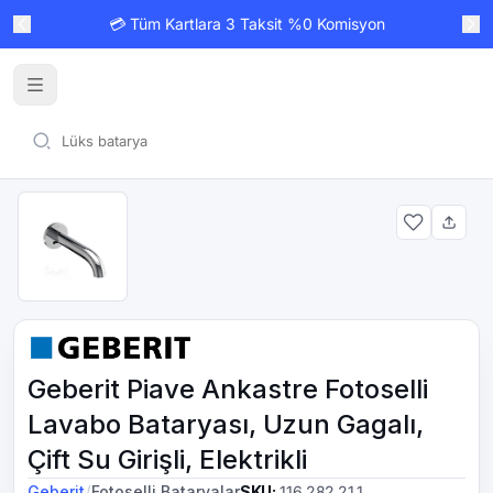
💳 Tüm Kartlara 3 Taksit %0 Komisyon
Geberit Piave Ankastre Fotoselli
Lavabo Bataryası, Uzun Gagalı,
Çift Su Girişli, Elektrikli
/
Geberit
Fotoselli Bataryalar
SKU
:
116.282.21.1