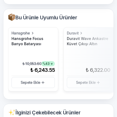
Bu Ürünle Uyumlu Ürünler
Hansgrohe
Duravit
Hansgrohe Focus
Duravit Wave Ankastre
Banyo Bataryası
Küvet Çıkışı Altın
₺ 10,953.60
%
43
₺ 6,243.55
₺ 6,322.00
Sepete Ekle
Sepete Ekle
İlginizi Çekebilecek Ürünler