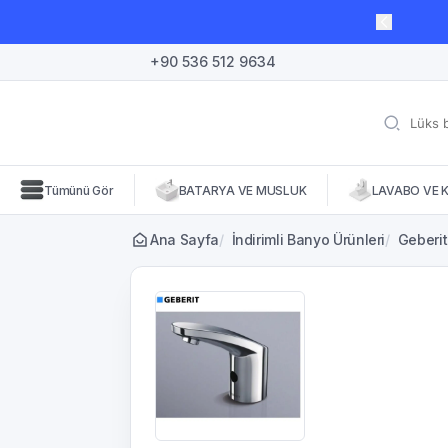
lı süre için geçerli, fırsatları kaçırmayın! 🛒
+90 536 512 9634
Tümünü Gör
BATARYA VE MUSLUK
LAVABO VE 
Ana Sayfa
/
İndirimli Banyo Ürünleri
/
Geberit