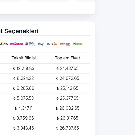
it Seçenekleri
Taksit Bilgisi
Toplam Fiyat
₺ 12,218.83
₺ 24,437.65
₺ 8,224.22
₺ 24,672.65
₺ 6,285.66
₺ 25,142.65
₺ 5,075.53
₺ 25,377.65
₺ 4,347.11
₺ 26,082.65
₺ 3,759.66
₺ 26,317.65
₺ 3,348.46
₺ 26,787.65