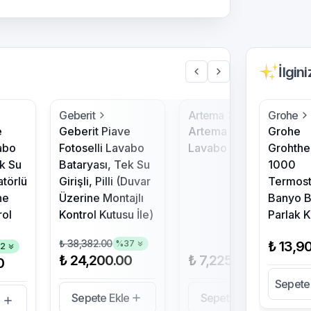
İlgin
Geberit
Artema
Grohe
e
Geberit Piave
Artema Flo S
Grohe
abo
Fotoselli Lavabo
Lavabo Bataryası
Grohth
k Su
Bataryası, Tek Su
1000
atörlü
Girişli, Pilli (Duvar
Termost
ne
Üzerine Montajlı
Banyo B
rol
Kontrol Kutusu İle)
Parlak 
₺ 38,382.00
%
37
₺ 13,9
32
₺ 24,200.00
₺ 7,225.00
0
Sepete
Sepete Ekle
Sepete Ekle
e