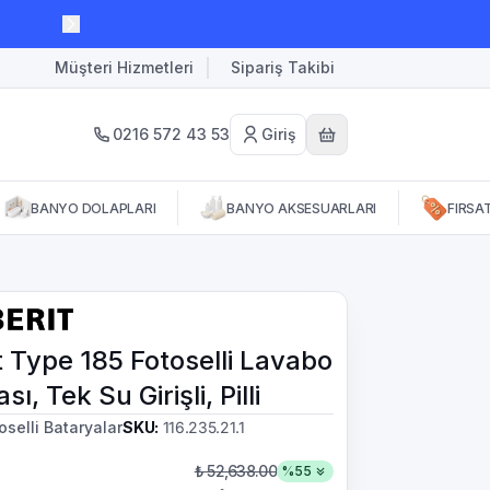
Müşteri Hizmetleri
Sipariş Takibi
0216 572 43 53
Giriş
BANYO DOLAPLARI
BANYO AKSESUARLARI
FIRSA
t Type 185 Fotoselli Lavabo
ı, Tek Su Girişli, Pilli
oselli Bataryalar
SKU
:
116.235.21.1
₺ 52,638.00
%
55