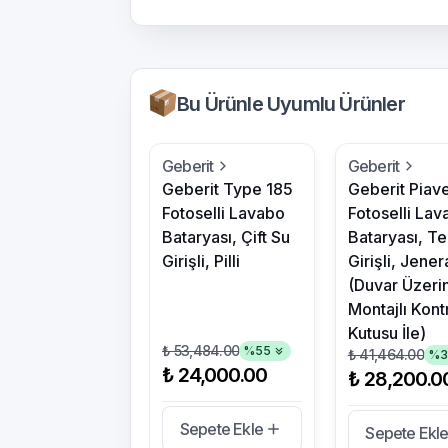
Bu Ürünle Uyumlu Ürünler
Geberit
Geberit
Geberit Type 185
Geberit Piav
Fotoselli Lavabo
Fotoselli Lav
Bataryası, Çift Su
Bataryası, Te
Girişli, Pilli
Girişli, Jener
(Duvar Üzeri
Montajlı Kont
Kutusu İle)
₺ 53,484.00
%
55
₺ 41,464.00
%
₺ 24,000.00
₺ 28,200.0
Sepete Ekle
Sepete Ekl