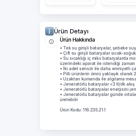
Ürün Detayı
Ürün Hakkında
• Tek su girişli bataryalar, şebeke suy
• Çift su girişli bataryalar sıcak-soğu
• Su sıcaklığı iç miks bataryalarda m
üzerindeki aparat ile istendiği zaman k
• İki adet sensör ile daha emniyetli çal
• Pilli ürünlerin ömrü yaklaşık olarak
• Uzaktan kumanda ile algılama mesafe
• Jeneratörlü bataryalar <3 lt/dk akış
• Jeneratörlü bataryalar enerjisini jene
• Jeneratörlü bataryalar günde ortalama
üretebilir
Ürün Kodu: 116.235.21.1