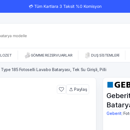
💳 Tüm Kartlara 3 Taksit %0 Komisyon
KLOZET
GÖMME REZERVUARLAR
DUŞ SİSTEMLERİ
 Type 185 Fotoselli Lavabo Bataryası, Tek Su Girişli, Pilli
Paylaş
Geberi
Bataryas
/
Geberit
Fot