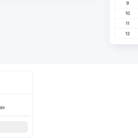
9
10
11
12
dır