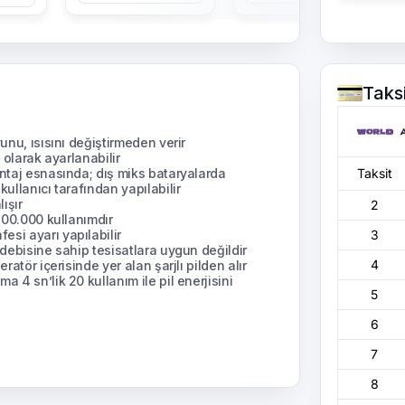
Taks
unu, ısısını değiştirmeden verir
k olarak ayarlanabilir
ontaj esnasında; dış miks bataryalarda
Taksit
ullanıcı tarafından yapılabilir
ışır
2
 200.000 kullanımdır
si ayarı yapılabilir
3
 debisine sahip tesisatlara uygun değildir
4
ratör içerisinde yer alan şarjlı pilden alır
 4 sn’lik 20 kullanım ile pil enerjisini
5
6
7
8