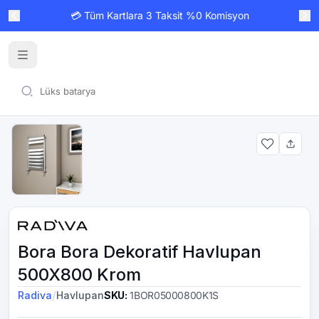
💳 Tüm Kartlara 3 Taksit %0 Komisyon
Bora Bora Dekoratif Havlupan
500X800 Krom
/
Radiva
Havlupan
SKU
:
1BOR05000800K1S