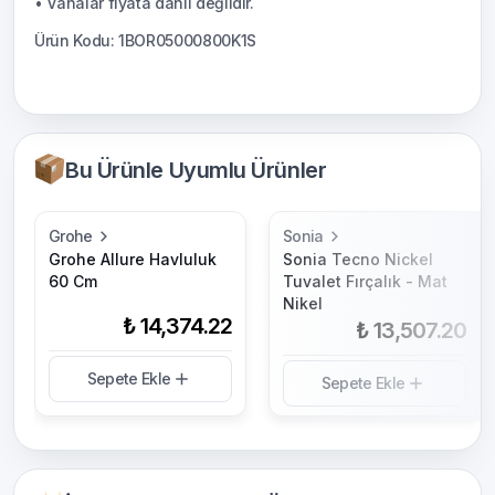
• Vanalar fiyata dahil değildir.
Ürün Kodu: 1BOR05000800K1S
Bu Ürünle Uyumlu Ürünler
Grohe
Sonia
Grohe Allure Havluluk
Sonia Tecno Nickel
60 Cm
Tuvalet Fırçalık - Mat
Nikel
₺ 14,374.22
₺ 13,507.20
Sepete Ekle
Sepete Ekle