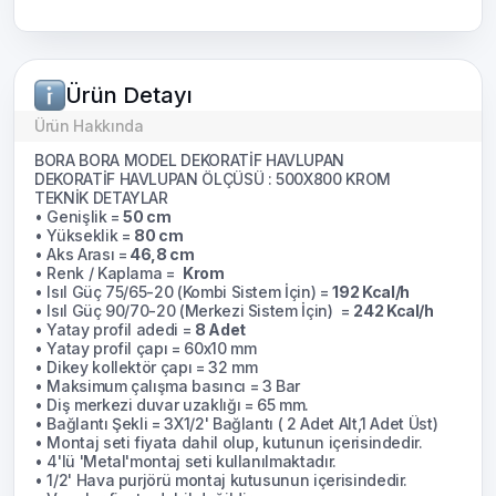
Ürün Detayı
Ürün Hakkında
BORA BORA MODEL DEKORATİF HAVLUPAN
DEKORATİF HAVLUPAN ÖLÇÜSÜ : 500X800 KROM
TEKNİK DETAYLAR
• Genişlik =
50 cm
• Yükseklik =
80 cm
• Aks Arası =
46,8 cm
• Renk / Kaplama =
Krom
• Isıl Güç 75/65-20 (Kombi Sistem İçin) =
192 Kcal/h
• Isıl Güç 90/70-20 (Merkezi Sistem İçin) =
242 Kcal/h
• Yatay profil adedi =
8 Adet
• Yatay profil çapı = 60x10 mm
• Dikey kollektör çapı = 32 mm
• Maksimum çalışma basıncı = 3 Bar
• Diş merkezi duvar uzaklığı = 65 mm.
• Bağlantı Şekli = 3X1/2' Bağlantı ( 2 Adet Alt,1 Adet Üst)
• Montaj seti fiyata dahil olup, kutunun içerisindedir.
• 4'lü 'Metal'montaj seti kullanılmaktadır.
• 1/2' Hava purjörü montaj kutusunun içerisindedir.