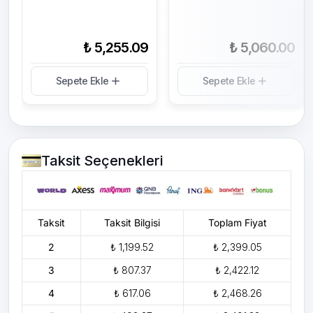
₺ 5,255.09
₺ 5,060.00
Sepete Ekle
Sepete Ekle
Taksit Seçenekleri
Taksit
Taksit Bilgisi
Toplam Fiyat
2
₺ 1,199.52
₺ 2,399.05
3
₺ 807.37
₺ 2,422.12
4
₺ 617.06
₺ 2,468.26