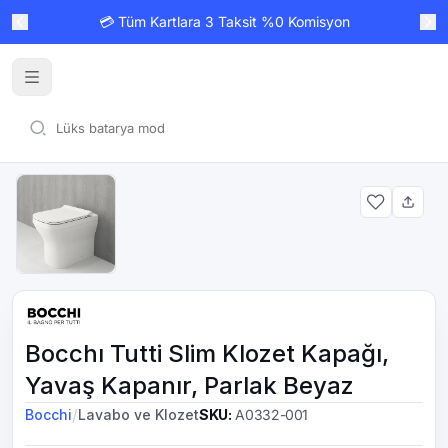
💳 Tüm Kartlara 3 Taksit %0 Komisyon
Bocchı Tutti Slim Klozet Kapağı,
Yavaş Kapanır, Parlak Beyaz
/
Bocchi
Lavabo ve Klozet
SKU
:
A0332-001