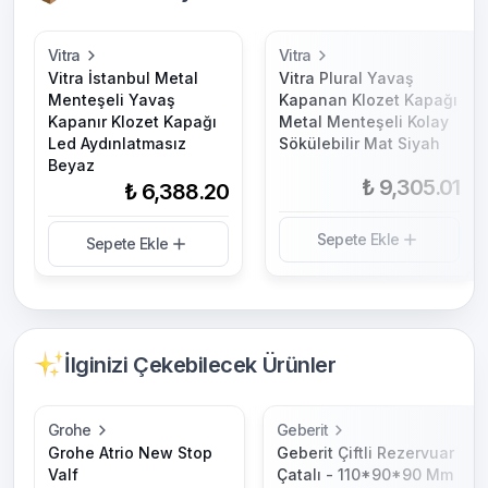
Vitra
Vitra
Vitra İstanbul Metal
Vitra Plural Yavaş
Menteşeli Yavaş
Kapanan Klozet Kapağı
Kapanır Klozet Kapağı
Metal Menteşeli Kolay
Led Aydınlatmasız
Sökülebilir Mat Siyah
Beyaz
₺ 9,305.01
₺ 6,388.20
Sepete Ekle
Sepete Ekle
İlginizi Çekebilecek Ürünler
Grohe
Geberit
Grohe Atrio New Stop
Geberit Çiftli Rezervuar
Valf
Çatalı - 110*90*90 Mm