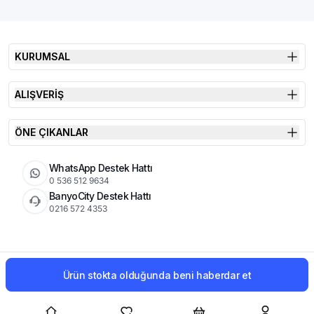
KURUMSAL
ALIŞVERİŞ
ÖNE ÇIKANLAR
WhatsApp Destek Hattı
0 536 512 9634
BanyoCity Destek Hattı
0216 572 4353
KVKK
Çerez Politikası
İade Koşulları
Ürün stokta olduğunda beni haberdar et
© 2026 Şimşek Banyo & Seramik | Tüm Hakları Saklıdır