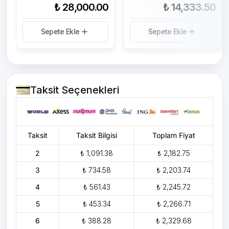
₺ 28,000.00
₺ 14,333.50
Sepete Ekle
Sepete Ekle
Taksit Seçenekleri
Taksit
Taksit Bilgisi
Toplam Fiyat
2
₺ 1,091.38
₺ 2,182.75
3
₺ 734.58
₺ 2,203.74
4
₺ 561.43
₺ 2,245.72
5
₺ 453.34
₺ 2,266.71
6
₺ 388.28
₺ 2,329.68