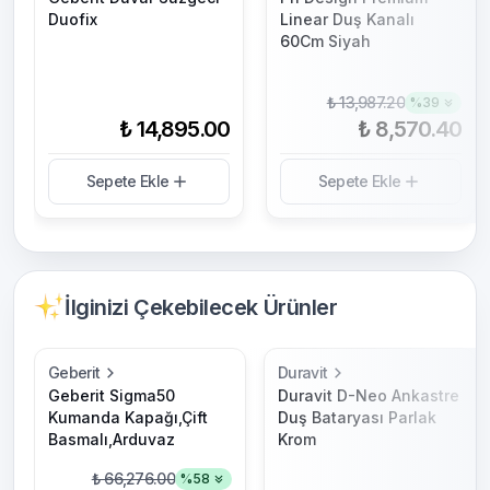
Duofix
Linear Duş Kanalı
60Cm Siyah
₺ 13,987.20
%
39
₺ 14,895.00
₺ 8,570.40
Sepete Ekle
Sepete Ekle
İlginizi Çekebilecek Ürünler
Geberit
Duravit
Geberit Sigma50
Duravit D-Neo Ankastre
Kumanda Kapağı,Çift
Duş Bataryası Parlak
Basmalı,Arduvaz
Krom
₺ 66,276.00
%
58