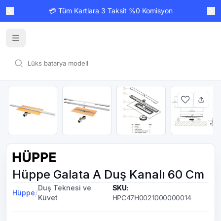
💳 Tüm Kartlara 3 Taksit %0 Komisyon
Hüppe Galata A Duş Kanalı 60 Cm
Duş Teknesi ve
SKU
:
/
Hüppe
Küvet
HPC47H0021000000014